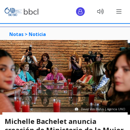
Notas >
Noticia
David Von Blohn | Agencia UNO
Michelle Bachelet anuncia
creación de Ministerio de la Mujer