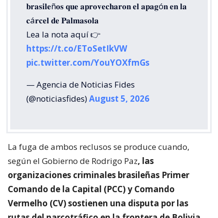
𝐛𝐫𝐚𝐬𝐢𝐥𝐞ñ𝐨𝐬 𝐪𝐮𝐞 𝐚𝐩𝐫𝐨𝐯𝐞𝐜𝐡𝐚𝐫𝐨𝐧 𝐞𝐥 𝐚𝐩𝐚𝐠ó𝐧 𝐞𝐧 𝐥𝐚
𝐜á𝐫𝐜𝐞𝐥 𝐝𝐞 𝐏𝐚𝐥𝐦𝐚𝐬𝐨𝐥𝐚
Lea la nota aquí 👉
https://t.co/EToSetIkVW
pic.twitter.com/YouYOXfmGs
— Agencia de Noticias Fides
(@noticiasfides)
August 5, 2026
La fuga de ambos reclusos se produce cuando,
según el Gobierno de Rodrigo Paz
, las
organizaciones criminales brasileñas Primer
Comando de la Capital (PCC) y Comando
Vermelho (CV) sostienen una disputa por las
rutas del narcotráfico en la frontera de Bolivia