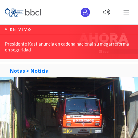
EN VIVO
Presidente Kast anuncia en cadena nacional su megarreforma
en seguridad
Notas >
Noticia