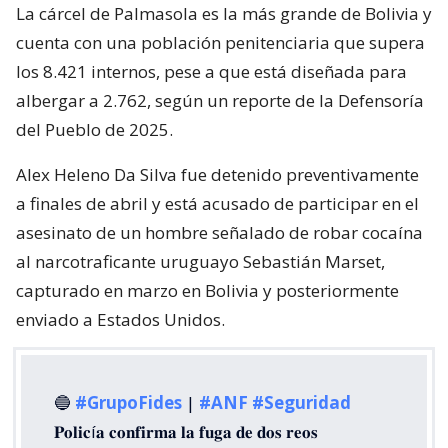
La cárcel de Palmasola es la más grande de Bolivia y
cuenta con una población penitenciaria que supera
los 8.421 internos, pese a que está diseñada para
albergar a 2.762, según un reporte de la Defensoría
del Pueblo de 2025.
Alex Heleno Da Silva fue detenido preventivamente
a finales de abril y está acusado de participar en el
asesinato de un hombre señalado de robar cocaína
al narcotraficante uruguayo Sebastián Marset,
capturado en marzo en Bolivia y posteriormente
enviado a Estados Unidos.
🔵
#GrupoFides
|
#ANF
#Seguridad
𝐏𝐨𝐥𝐢𝐜í𝐚 𝐜𝐨𝐧𝐟𝐢𝐫𝐦𝐚 𝐥𝐚 𝐟𝐮𝐠𝐚 𝐝𝐞 𝐝𝐨𝐬 𝐫𝐞𝐨𝐬