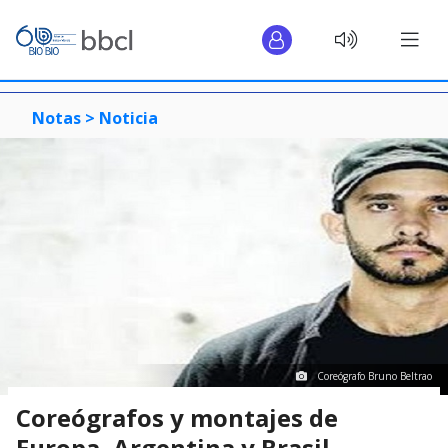
Notas >
Noticia
Coreógrafo Bruno Beltrao
Coreógrafos y montajes de
Europa, Argentina y Brasil