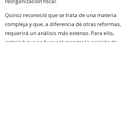
reorganización fiscal.
Quiroz reconoció que se trata de una materia
compleja y que, a diferencia de otras reformas,
requerirá un análisis más extenso. Para ello,
anticipó que se buscará recoger la opinión de
académicos y especialistas técnicos de distintas
posiciones.
“Es un tema país y que requiere nuestra atención”,
sostuvo.
Respecto de los plazos, el ministro indicó que la
intención del Ejecutivo es que la comisión comience
sus labores durante la próxima semana.
Lee también...
Exsubsecretario Rodríguez difunde