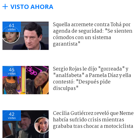
VISTO AHORA
Squella arremete contra Tohá por
61
visitas
agenda de seguridad: "Se sienten
cómodos con un sistema
garantista"
Sergio Rojas le dijo "gorreada" y
45
visitas
"analfabeta" a Pamela Díaz y ella
contestó: "Después pide
disculpas"
Cecilia Gutiérrez reveló que Neme
42
visitas
habría sufrido crisis mientras
grababa tras chocar a motociclista