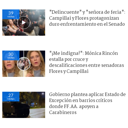
"Delincuente" y "señora de feria":
39
visitas
Campillai y Flores protagonizan
duro enfrentamiento en el Senado
"¡Me indigna!": Mónica Rincón
30
visitas
estalla por cruce y
descalificaciones entre senadoras
Flores y Campillai
Gobierno plantea aplicar Estado de
27
visitas
Excepción en barrios críticos
donde FF.AA. apoyen a
Carabineros