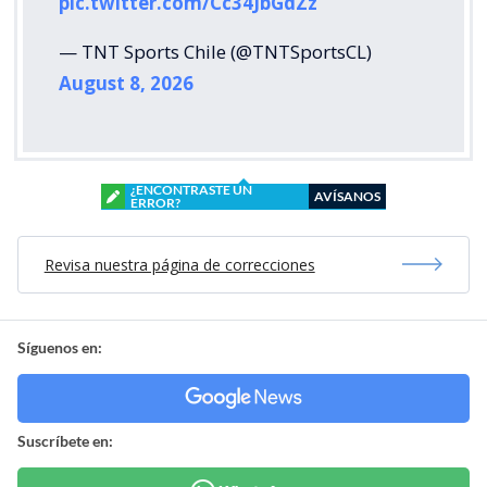
pic.twitter.com/Cc34JbGdZz
— TNT Sports Chile (@TNTSportsCL)
August 8, 2026
¿ENCONTRASTE UN
AVÍSANOS
ERROR?
Revisa nuestra página de correcciones
Síguenos en:
Suscríbete en: