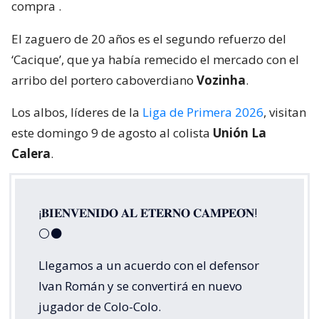
compra
.
El zaguero de 20 años es el segundo refuerzo del
‘Cacique’, que ya había remecido el mercado con el
arribo del portero caboverdiano
Vozinha
.
Los albos, líderes de la
Liga de Primera 2026
, visitan
este domingo 9 de agosto al colista
Unión La
Calera
.
¡𝐁𝐈𝐄𝐍𝐕𝐄𝐍𝐈𝐃𝐎 𝐀𝐋 𝐄𝐓𝐄𝐑𝐍𝐎 𝐂𝐀𝐌𝐏𝐄𝐎́𝐍!
⚪⚫
Llegamos a un acuerdo con el defensor
Ivan Román y se convertirá en nuevo
jugador de Colo-Colo.