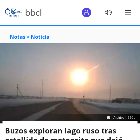
Notas >
Noticia
Archivo | BBCL
Buzos exploran lago ruso tras
estallido de meteorito que dejó