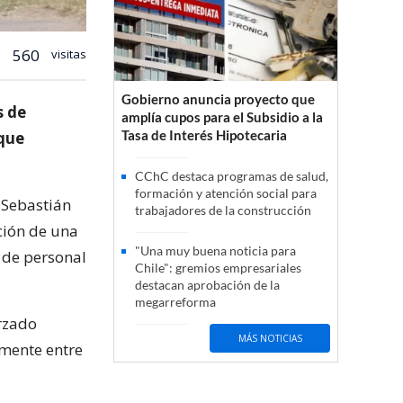
560
visitas
Gobierno anuncia proyecto que
s de
amplía cupos para el Subsidio a la
Tasa de Interés Hipotecaria
 que
CChC destaca programas de salud,
formación y atención social para
 Sebastián
trabajadores de la construcción
ción de una
"Una muy buena noticia para
 de personal
Chile": gremios empresariales
destacan aprobación de la
megarreforma
orzado
MÁS NOTICIAS
lmente entre