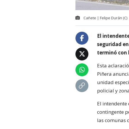
Cañete | Felipe Durán (C)
El intendent
seguridad en 
terminó con 
Esta aclaraci
Piñera anunci
unidad especi
policial y zon
El intendente
contingente po
las comunas d