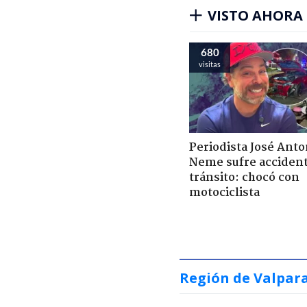
VISTO AHORA
680
visitas
Periodista José Anto
Neme sufre acciden
tránsito: chocó con
motociclista
Región de Valpar