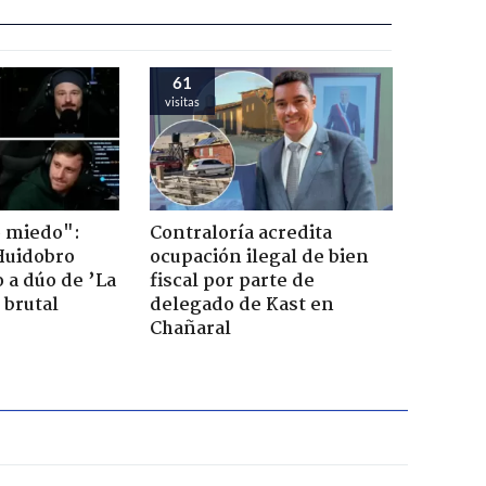
61
visitas
o miedo":
Contraloría acredita
Huidobro
ocupación ilegal de bien
 a dúo de ’La
fiscal por parte de
 brutal
delegado de Kast en
Chañaral