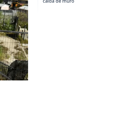
caída de muro
2.605
visitas
ica a cargo