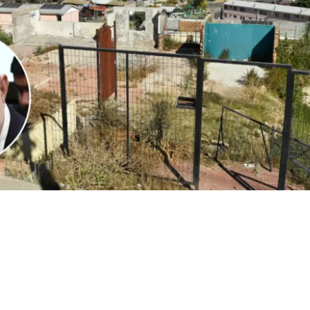
1
Edición BBCL
VER RESUMEN
l
ministro Iván Poduje realizó su primera cuenta públ