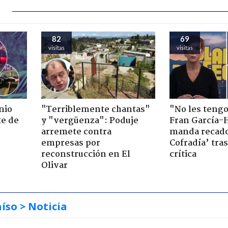
82
69
visitas
visitas
nio
"Terriblemente chantas"
"No les teng
te de
y "vergüenza": Poduje
Fran García-
arremete contra
manda recado
empresas por
Cofradía’ tras
reconstrucción en El
crítica
Olivar
aíso
> Noticia