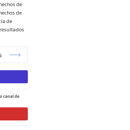
 hechos de
 hechos de
cía de
 resultados
s
o canal de