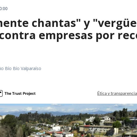
0:00
mente chantas" y "vergüe
contra empresas por reco
io Bío Bío Valparaíso
a
Ética y transparenci