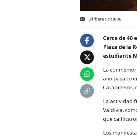
Bárbara Cox (RBB)
Cerca de 40 
Plaza de la 
estudiante M
La conmemorac
año pasado en
Carabineros, e
La actividad 
Valdivia, como
que calificar
Los manifesta