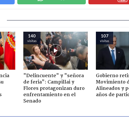
140
107
visitas
visitas
ncia
"Delincuente" y "señora
Gobierno retir
su
de feria": Campillai y
Movimiento d
Flores protagonizan duro
Alineados y p
s
enfrentamiento en el
años de parti
Senado