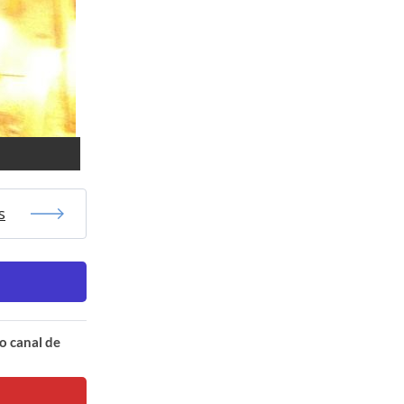
s
o canal de