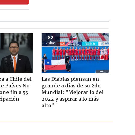
82
visitas
a a Chile del
Las Diablas piensan en
e Países No
grande a días de su 2do
one fin a 55
Mundial: "Mejorar lo del
cipación
2022 y aspirar a lo más
alto"