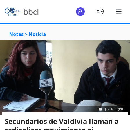
Notas >
Noticia
José Aedo (RBB)
Secundarios de Valdivia llaman a
radicalizar movimiento si