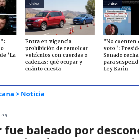
visitas
visitas
":
Entra en vigencia
"No cuenten 
ro
prohibición de remolcar
voto": Presid
de ’La
vehículos con cuerdas o
Senado recha
cadenas: qué ocupar y
para suspende
cuánto cuesta
Ley Karin
tana
> Noticia
1:39
 fue baleado por descon