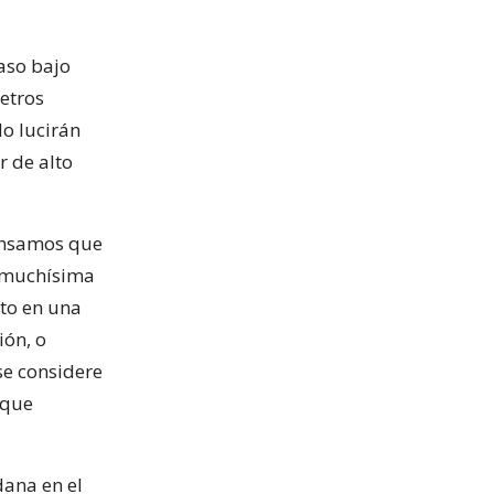
paso bajo
metros
o lucirán
r de alto
pensamos que
a muchísima
to en una
ión, o
se considere
 que
ana en el