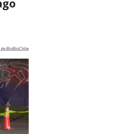
ago
a de BioBioChile