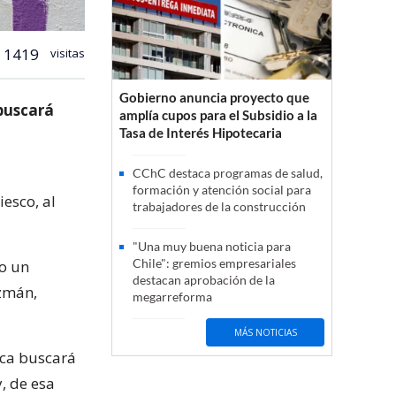
1419
visitas
Gobierno anuncia proyecto que
buscará
amplía cupos para el Subsidio a la
Tasa de Interés Hipotecaria
CChC destaca programas de salud,
formación y atención social para
esco, al
trabajadores de la construcción
"Una muy buena noticia para
Chile": gremios empresariales
jo un
destacan aprobación de la
uzmán,
megarreforma
MÁS NOTICIAS
tica buscará
, de esa