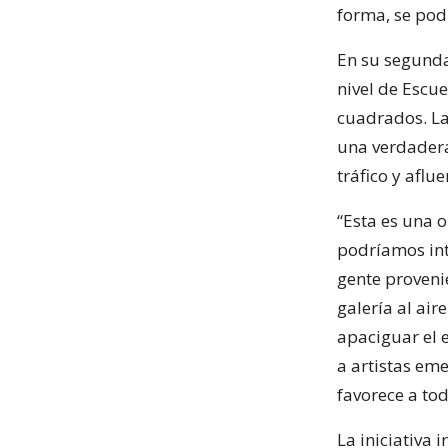
forma, se pod
En su segunda 
nivel de Escu
cuadrados. La
una verdadera
tráfico y aflu
“Esta es una 
podríamos int
gente proveni
galería al air
apaciguar el 
a artistas em
favorece a tod
La iniciativa