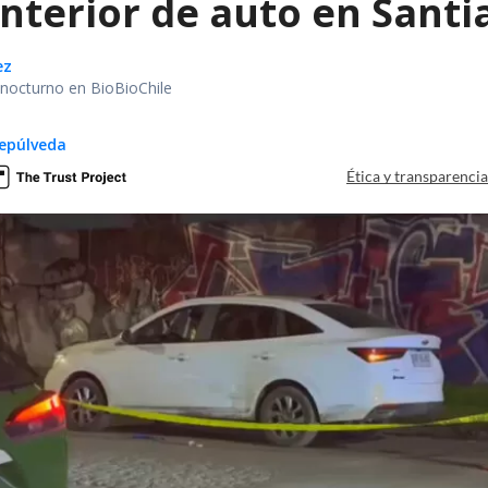
interior de auto en Santi
ez
r nocturno en BioBioChile
epúlveda
Ética y transparenci