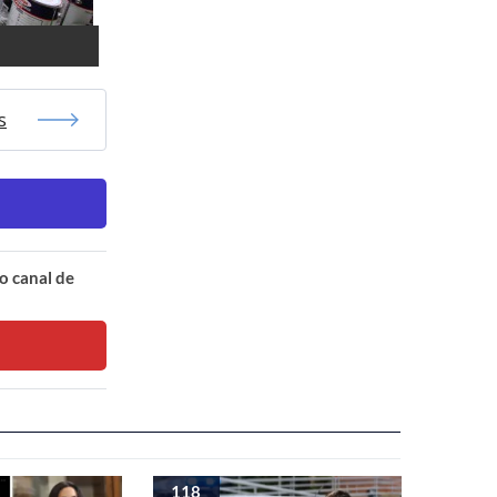
s
o canal de
118