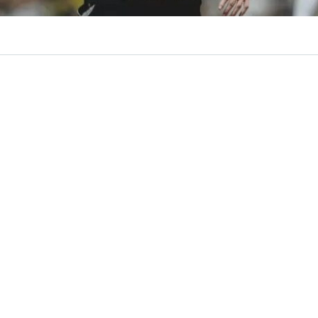
VER RESUMEN
e un nuevo refuerzo. Este sábado, fue oficializado el arr
no
Iván Román
, quien llega cedido desde el Atlético Min
o nacional arribó temprano a nuestro país y, en horas de
camiseta alba apareció en las Redes Sociales del ‘Caciqu
un acuerdo con el defensor Iván Román y se converti
r de Colo Colo”
, informaron.
se los exámenes médicos y firmar su contrato, se unirá a