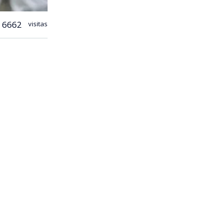
6662
visitas
ibo del
eiro de
 la tarde, su
e’.
rá en
l equipo.