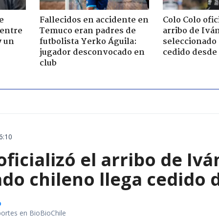
e
Fallecidos en accidente en
Colo Colo ofic
 entre
Temuco eran padres de
arribo de Iv
y un
futbolista Yerko Águila:
seleccionado 
jugador desconvocado en
cedido desde 
club
6:10
oficializó el arribo de I
do chileno llega cedido 
o
portes en BioBioChile