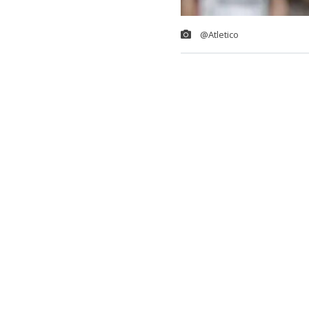
@Atletico
Colo Colo
tien
defensa chile
Brasil.
El seleccionad
imagen con la 
“Llegamos a 
nuevo jugado
“Tras realizar