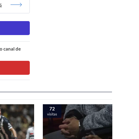
s
o canal de
72
visitas