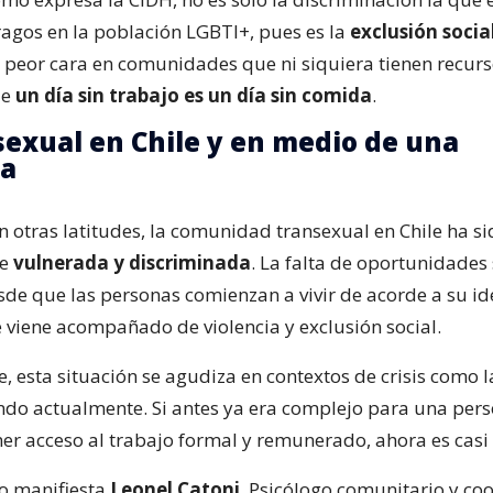
agos en la población LGBTI+, pues es la
exclusión socia
peor cara en comunidades que ni siquiera tienen recur
ue
un día sin trabajo es un día sin comida
.
sexual en Chile y en medio de una
a
n otras latitudes, la comunidad transexual en Chile ha s
te
vulnerada y discriminada
. La falta de oportunidades
sde que las personas comienzan a vivir de acorde a su i
e viene acompañado de violencia y exclusión social.
, esta situación se agudiza en contextos de crisis como 
ndo actualmente. Si antes ya era complejo para una per
ner acceso al trabajo formal y remunerado, ahora es casi
lo manifiesta
Leonel Catoni
, Psicólogo comunitario y co