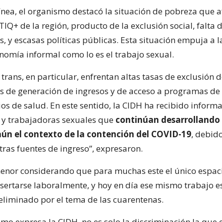
ínea, el organismo destacó la situación de pobreza que a
Q+ de la región, producto de la exclusión social, falta 
, y escasas políticas públicas. Esta situación empuja a 
nomía informal como lo es el trabajo sexual.
trans, en particular, enfrentan altas tasas de exclusión d
 de generación de ingresos y de acceso a programas de 
cios de salud. En este sentido, la CIDH ha recibido inform
 y trabajadoras sexuales que
continúan desarrollando
aún el contexto de la contención del COVID-19
, debid
tras fuentes de ingreso”, expresaron.
nor considerando que para muchas este el único espaci
sertarse laboralmente, y hoy en día ese mismo trabajo e
eliminado por el tema de las cuarentenas.
omo expresa la CIDH, no es solo la discriminación la que 