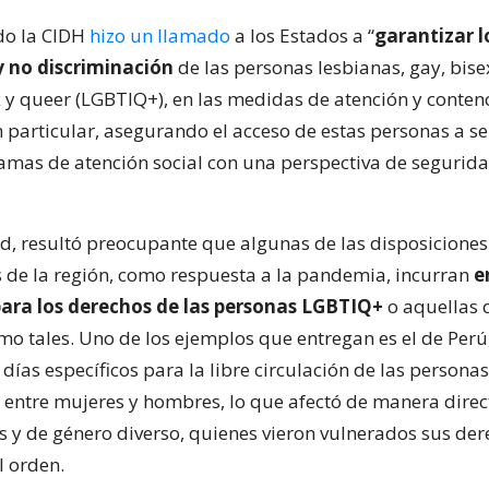
do la CIDH
hizo un llamado
a los Estados a “
garantizar l
y no discriminación
de las personas lesbianas, gay, bise
ex y queer (LGBTIQ+), en las medidas de atención y conten
 particular, asegurando el acceso de estas personas a se
amas de atención social con una perspectiva de seguri
ad, resultó preocupante que algunas de las disposicione
s de la región, como respuesta a la pandemia, incurran
e
para los derechos de las personas LGBTIQ+
o aquellas 
mo tales. Uno de los ejemplos que entregan es el de Perú
ías específicos para la libre circulación de las personas
 entre mujeres y hombres, lo que afectó de manera direct
s y de género diverso, quienes vieron vulnerados sus de
l orden.