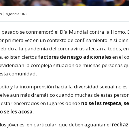
es | Agencia UNO
 pasado se conmemoró el Día Mundial contra la Homo, B
r primera vez en un contexto de confinamiento. Y si bien
ebido a la pandemia del coronavirus afectan a todos, e
 existen ciertos
factores de riesgo adicionales
en el co
videncian la compleja situación de muchas personas q
esta comunidad.
odio y la incomprensión hacia la diversidad sexual no es
vuelve aun más dramático cuando muchas de estas person
n estar encerrados en lugares donde
no se les respeta, se
o se les acosa
.
los jóvenes, en particular, que deben aguantar el
rechaz