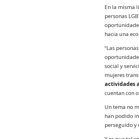
En la misma l
personas LGBTI
oportunidades
hacia una eco
“Las personas 
oportunidades
social y servi
mujeres trans
actividades 
cuentan con o
Un tema no me
han podido in
perseguido y 
Y es que tal c