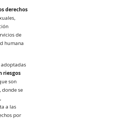
os derechos
xuales,
ción
rvicios de
dad humana
s adoptadas
n riesgos
que son
, donde se
,
a a las
rechos por