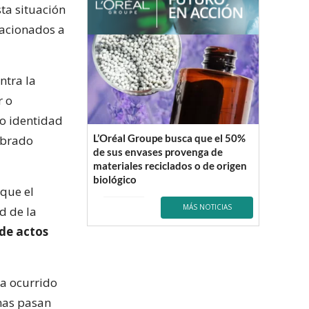
ta situación
lacionados a
ntra la
r o
 o identidad
L’Oréal Groupe busca que el 50%
cobrado
de sus envases provenga de
materiales reciclados o de origen
biológico
que el
MÁS NOTICIAS
d de la
de actos
ha ocurrido
onas pasan