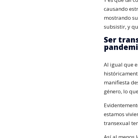
causando estr
mostrando su 
subsistir, y q
Ser tran
pandemi
Al igual que e
históricamen
manifiesta de
género, lo qu
Evidentemente
estamos vivie
transexual te
Así al menos 