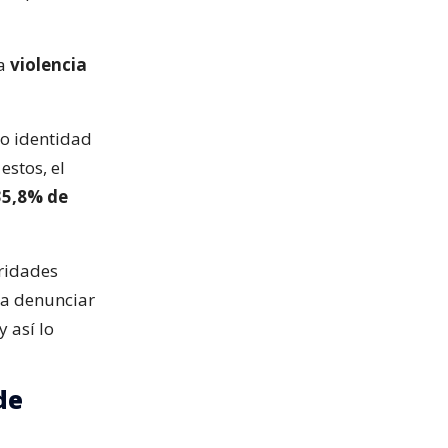
la
violencia
 o identidad
estos, el
35,8% de
oridades
ra denunciar
 así lo
de