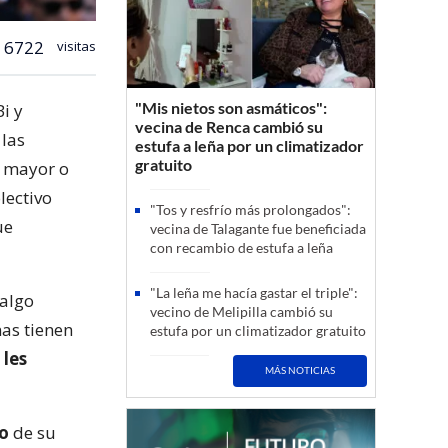
6722
visitas
"Mis nietos son asmáticos":
i y
vecina de Renca cambió su
 las
estufa a leña por un climatizador
gratuito
n mayor o
lectivo
"Tos y resfrío más prolongados":
ue
vecina de Talagante fue beneficiada
con recambio de estufa a leña
"La leña me hacía gastar el triple":
 algo
vecino de Melipilla cambió su
as tienen
estufa por un climatizador gratuito
 les
MÁS NOTICIAS
o
de su