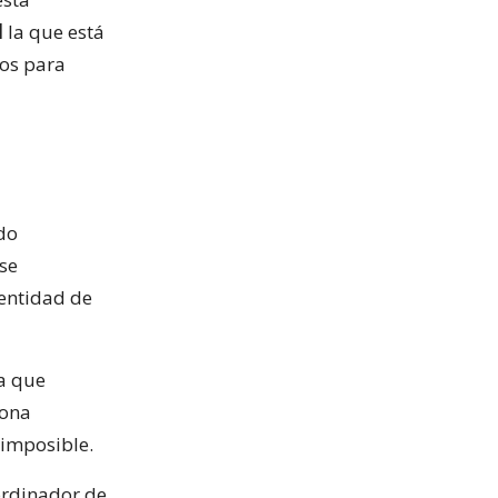
l
la que está
sos para
ido
 se
dentidad de
la que
sona
 imposible.
ordinador de