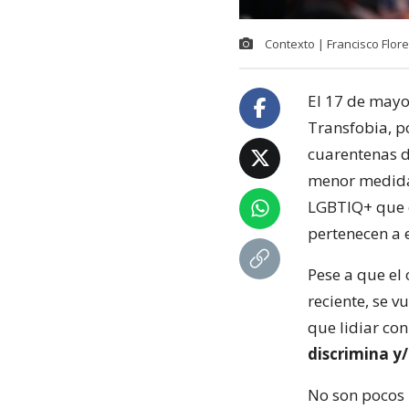
Contexto | Francisco Flor
El 17 de mayo
Transfobia, po
cuarentenas d
menor medida,
LGBTIQ+ que e
pertenecen a 
Pese a que el 
reciente, se 
que lidiar co
discrimina y/
No son pocos 