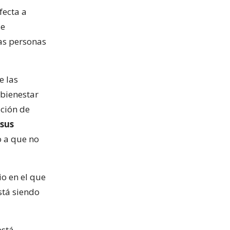
fecta a
de
las personas
e las
bienestar
ación de
 sus
o a que no
o en el que
stá siendo
está