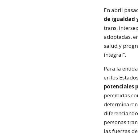
En abril pasa
de igualdad 
trans, inters
adoptadas, en
salud y progr
integral”.
Para la entid
en los Estado
potenciales 
percibidas co
determinaron d
diferenciando
personas tran
las fuerzas de