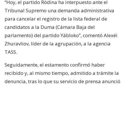
“Hoy, el partido Ródina ha interpuesto ante el
Tribunal Supremo una demanda administrativa
para cancelar el registro de la lista federal de
candidatos a la Duma (Cámara Baja del
parlamento) del partido Yábloko”, comentó Alexéi
Zhuravliov, líder de la agrupación, a la agencia
TASS.
Seguidamente, el estamento confirmó haber
recibido y, al mismo tiempo, admitido a trámite la
denuncia, tras lo que su servicio de prensa anunció
que la estudiará el próximo lunes a las 10 de la
mañana.
Las listas electorales de Yábloko, partido fundado
en 1993, para los comicios de septiembre habían
sido aprobadas por la Comisión Electoral Central