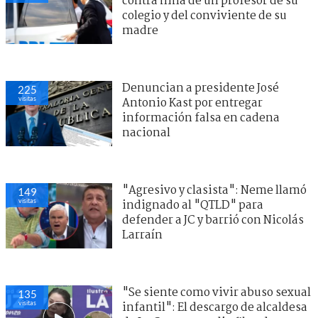
contra niña de un profesor de su
colegio y del conviviente de su
madre
Denuncian a presidente José
225
visitas
Antonio Kast por entregar
información falsa en cadena
nacional
"Agresivo y clasista": Neme llamó
149
visitas
indignado al "QTLD" para
defender a JC y barrió con Nicolás
Larraín
"Se siente como vivir abuso sexual
135
visitas
infantil": El descargo de alcaldesa