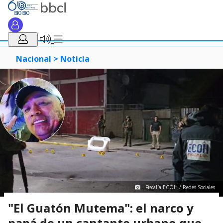
Nacional >
Noticia
Fiscalía ECOH / Redes Sociales
"El Guatón Mutema": el narco y
papá de un cantante urbano que