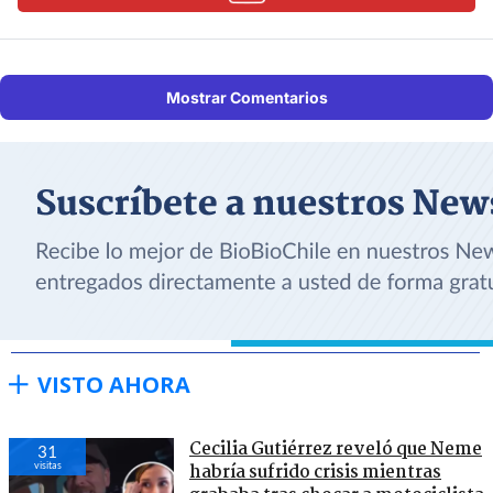
Mostrar Comentarios
VISTO AHORA
Cecilia Gutiérrez reveló que Neme
31
visitas
habría sufrido crisis mientras