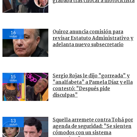
grababa tras chocar a motociclista
Quiroz anuncia comisión para
16
visitas
revisar Estatuto Administrativo y
adelanta nuevo subsecretario
Sergio Rojas le dijo "gorreada" y
15
visitas
"analfabeta" a Pamela Díaz y ella
contestó: "Después pide
disculpas"
Squella arremete contra Tohá por
13
visitas
agenda de seguridad: "Se sienten
cómodos con un sistema