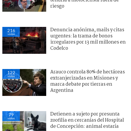
tendría a motociclista fuera de
riesgo
Denuncia anónima, mails y citas
216
visitas
urgentes: la trama de bonos
irregulares por 13 mil millones en
Codelco
Arauco controla 80% de hectáreas
122
visitas
extranjerizadas en Misiones y
marca debate por tierras en
Argentina
Detienen a sujeto por presunta
79
visitas
zoofilia en cercanías del Hospital
de Concepción: animal estaría