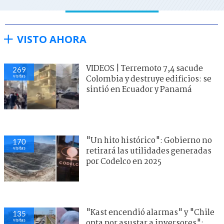
VISTO AHORA
VIDEOS | Terremoto 7,4 sacude
269
visitas
Colombia y destruye edificios: se
sintió en Ecuador y Panamá
"Un hito histórico": Gobierno no
170
visitas
retirará las utilidades generadas
por Codelco en 2025
"Kast encendió alarmas" y "Chile
135
visitas
opta por asustar a inversores":