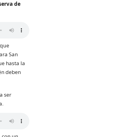
serva de
 que
para San
ue hasta la
ién deben
a ser
a.
, con un