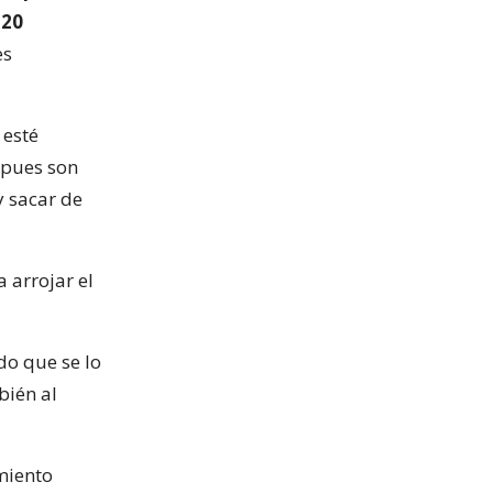
e
20
es
 esté
pues son
y sacar de
 arrojar el
do que se lo
bién al
amiento