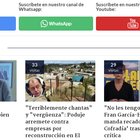
Suscríbete en nuestro canal de
Suscríbete en nuestr
Whatsapp:
Youtube:
33
29
visitas
visitas
"Terriblemente chantas"
"No les teng
bien
y "vergüenza": Poduje
Fran García-
arremete contra
manda recado
empresas por
Cofradía’ tras
reconstrucción en El
crítica