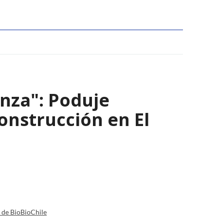
nza": Poduje
nstrucción en El
a de BioBioChile