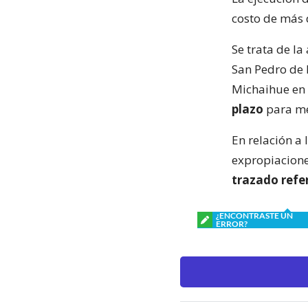
costo de más 
Se trata de la
San Pedro de 
Michaihue en 
plazo
para me
En relación a 
expropiacione
trazado refe
¿ENCONTRASTE UN
ERROR?