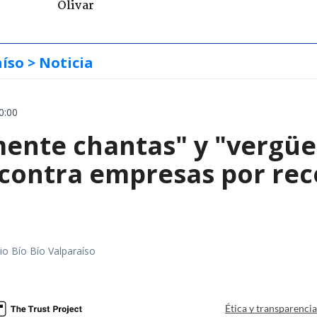
Olivar
aíso
> Noticia
0:00
mente chantas" y "vergüe
contra empresas por reco
io Bío Bío Valparaíso
a
Ética y transparenci