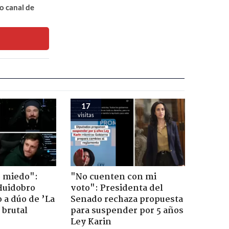
o canal de
17
visitas
o miedo":
"No cuenten con mi
Huidobro
voto": Presidenta del
 a dúo de ’La
Senado rechaza propuesta
 brutal
para suspender por 5 años
Ley Karin