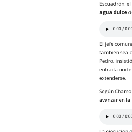
Escuadrón, el
agua dulce
de
El jefe comun
también sea b
Pedro, insisti
entrada norte
extenderse.
Según Chamorr
avanzar en la 
La ejecución d