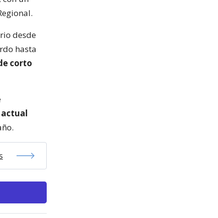
Regional.
ario desde
erdo hasta
de corto
e
 actual
año.
s