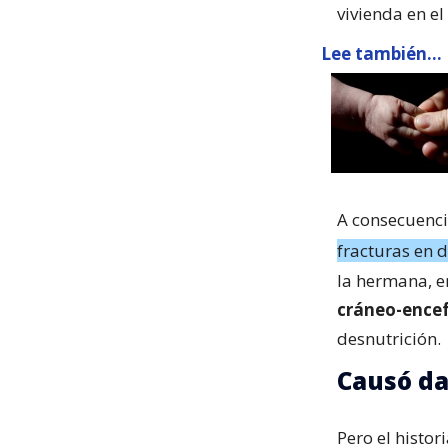
vivienda en el
Lee también...
A consecuenci
fracturas en 
la hermana, e
cráneo-encef
desnutrición.
Causó da
Pero el histo