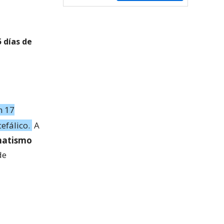
 días de
n 17
efálico.
A
umatismo
de
ó