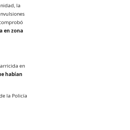
nidad, la
onvulsiones
se comprobó
ra en zona
arricida en
ue habían
e la Policía