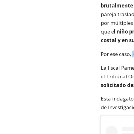
brutalmente a
pareja trasla
por múltiples 
que e
l niño 
costal y en s
Por ese caso,
La fiscal Pam
el Tribunal O
solicitado de
Esta indagato
de Investigaci