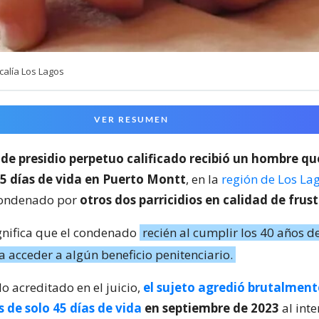
alía Los Lagos
VER RESUMEN
 de presidio perpetuo calificado recibió un hombre q
45 días de vida en Puerto Montt
, en la
región de Los La
condenado por
otros dos parricidios en calidad de frus
ignifica que el condenado
recién al cumplir los 40 años de
a acceder a algún beneficio penitenciario.
o acreditado en el juicio,
el sujeto agredió brutalment
 de solo 45 días de vida
en septiembre de 2023
al inte