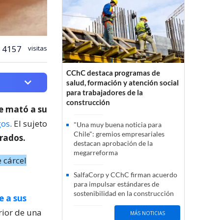
4157
visitas
CChC destaca programas de
salud, formación y atención social
para trabajadores de la
construcción
ue mató a su
gos
. El sujeto
"Una muy buena noticia para
Chile": gremios empresariales
trados.
destacan aprobación de la
megarreforma
 cárcel
SalfaCorp y CChC firman acuerdo
para impulsar estándares de
sostenibilidad en la construcción
e a sus
rior de una
MÁS NOTICIAS