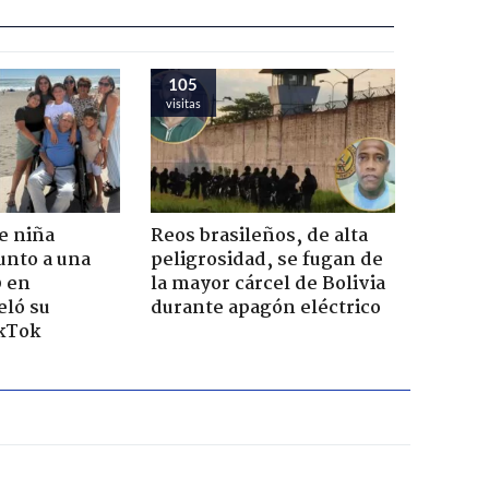
105
visitas
e niña
Reos brasileños, de alta
unto a una
peligrosidad, se fugan de
0 en
la mayor cárcel de Bolivia
eló su
durante apagón eléctrico
ikTok