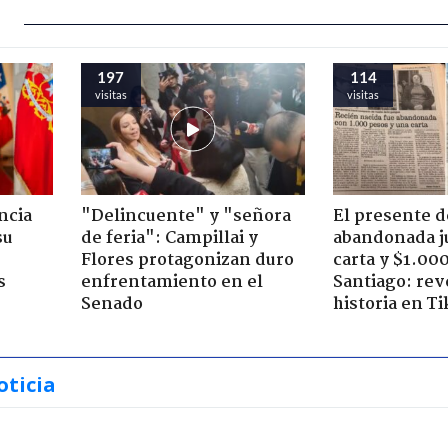
197
114
visitas
visitas
ncia
"Delincuente" y "señora
El presente d
su
de feria": Campillai y
abandonada j
Flores protagonizan duro
carta y $1.00
s
enfrentamiento en el
Santiago: rev
Senado
historia en T
oticia