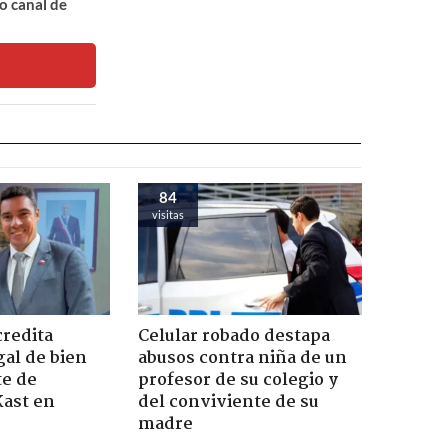
o canal de
84
visitas
credita
Celular robado destapa
gal de bien
abusos contra niña de un
te de
profesor de su colegio y
Kast en
del conviviente de su
madre