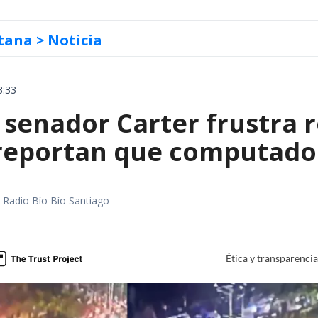
tana
> Noticia
3:33
 senador Carter frustra 
 reportan que computador
a
al Radio Bío Bío Santiago
a
Ética y transparenci