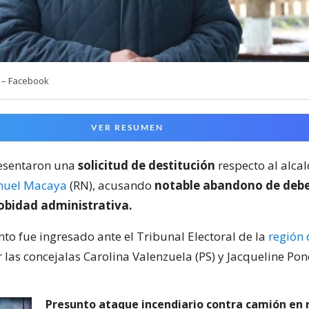
i – Facebook
VER RESUMEN
resentaron una
solicitud de destitución
respecto al alca
uel Macaya
(RN), acusando
notable abandono de debe
robidad administrativa.
nto fue ingresado ante el Tribunal Electoral de la
región 
 las concejalas Carolina Valenzuela (PS) y Jacqueline Ponc
Presunto ataque incendiario contra camión en 