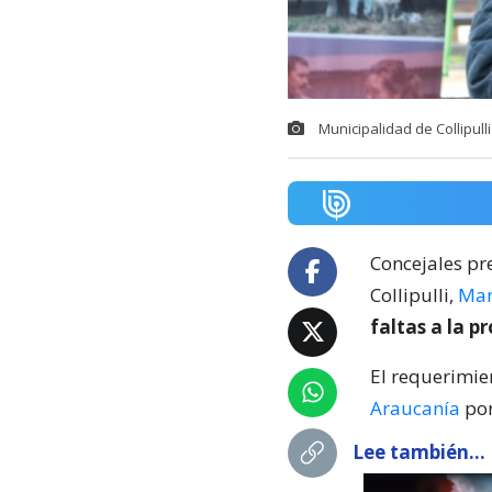
Municipalidad de Collipull
Concejales p
Collipulli,
Man
faltas a la p
El requerimie
Araucanía
por
Lee también...