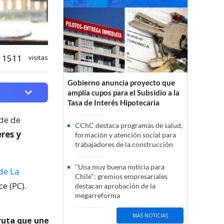
1511
visitas
Gobierno anuncia proyecto que
amplía cupos para el Subsidio a la
Tasa de Interés Hipotecaria
lde de
CChC destaca programas de salud,
res y
formación y atención social para
trabajadores de la construcción
"Una muy buena noticia para
de La
Chile": gremios empresariales
e (PC).
destacan aprobación de la
megarreforma
MÁS NOTICIAS
ruta que une