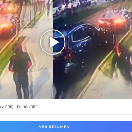
 a RBB) | Edición BBCL
VER RESUMEN