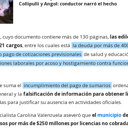
Collipulli y Angol: conductor narró el hecho
ud, cuyo documento contiene más de 130 páginas,
las edil
21 cargos
, entre los cuales está
la deuda por más de 40
o pago de cotizaciones previsionales
de salud y educació
iones laborales por acoso y hostigamiento contra funcio
se suma el
incumplimiento del pago de sumarios
ordena
eneral y la
falsificación de información para obtener l
as para justificar su ausencia en actividades oficiales.
ocialista Carolina Valenzuela aseveró que
el
municipio
de
esos por más de $250 millones por licencias no cobrad