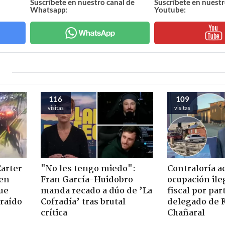
Suscríbete en nuestro canal de
Suscríbete en nuestr
Whatsapp:
Youtube:
116
109
visitas
visitas
Carter
"No les tengo miedo":
Contraloría a
 en
Fran García-Huidobro
ocupación ile
ue
manda recado a dúo de ’La
fiscal por par
raído
Cofradía’ tras brutal
delegado de 
crítica
Chañaral