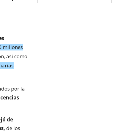
es
0 millones
n, así como
narias
dos por la
icencias
jó de
as,
de los