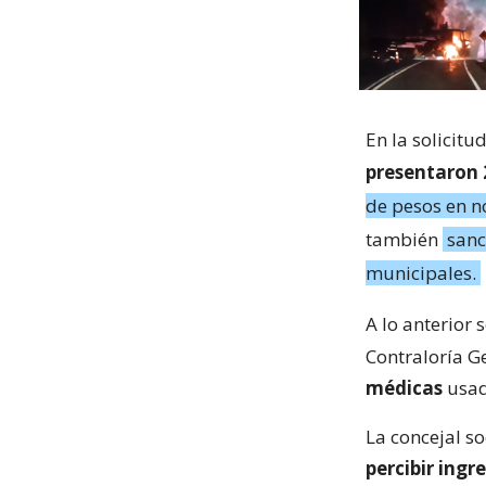
En la solicit
presentaron 
de pesos en n
también
sanc
municipales.
A lo anterior 
Contraloría G
médicas
usad
La concejal s
percibir ingr