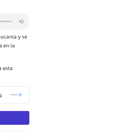
ucanía y se
a en la
a esta
s