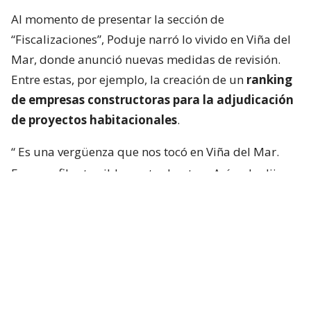
Al momento de presentar la sección de
“Fiscalizaciones”, Poduje narró lo vivido en Viña del
Mar, donde anunció nuevas medidas de revisión.
Entre estas, por ejemplo, la creación de un
ranking
de empresas constructoras para la adjudicación
de proyectos habitacionales
.
“
Es una vergüenza que nos tocó en Viña del Mar.
Eran perfiles terriblemente chantas
. Así yo lo dije.
No podía decir mal hecho, no.
Chanta era la
palabra. ¡Chantas!
Y esta casa la estamos
desarmando ahora y
traeremos otra empresa que
haga bien la pega
“, aseguró.
“Yo siempre pregunto: ‘¿Qué constructora es? Tal y
cual’. Y algunas que dejaron varias embarradas, ¡se