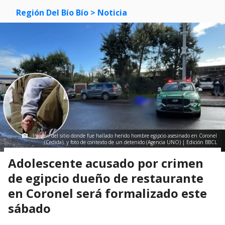
Región Del Bío Bío
> Noticia
Imagen del sitio donde fue hallado herido hombre egipcio asesinado en Coronel
(Cedida); y foto de contexto de un detenido (Agencia UNO) | Edición BBCL
Adolescente acusado por crimen
de egipcio dueño de restaurante
en Coronel será formalizado este
sábado