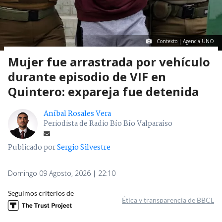
Contexto | Agencia UNO
Mujer fue arrastrada por vehículo
durante episodio de VIF en
Quintero: expareja fue detenida
Aníbal Rosales Vera
Periodista de Radio Bío Bío Valparaíso
Publicado por
Sergio Silvestre
Domingo 09 Agosto, 2026 | 22:10
Seguimos criterios de
Ética y transparencia de BBCL