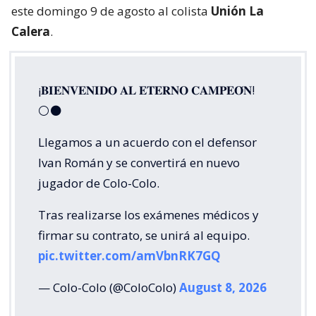
este domingo 9 de agosto al colista
Unión La
Calera
.
¡𝐁𝐈𝐄𝐍𝐕𝐄𝐍𝐈𝐃𝐎 𝐀𝐋 𝐄𝐓𝐄𝐑𝐍𝐎 𝐂𝐀𝐌𝐏𝐄𝐎́𝐍!
⚪⚫
Llegamos a un acuerdo con el defensor
Ivan Román y se convertirá en nuevo
jugador de Colo-Colo.
Tras realizarse los exámenes médicos y
firmar su contrato, se unirá al equipo.
pic.twitter.com/amVbnRK7GQ
— Colo-Colo (@ColoColo)
August 8, 2026