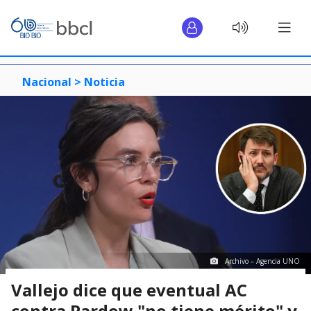
Nacional >
Noticia
Archivo – Agencia UNO
Vallejo dice que eventual AC
contra Pardow "no tiene mérito" y