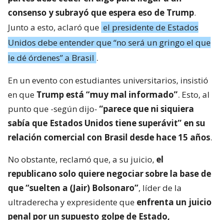
consenso y subrayó que espera eso de Trump
.
Junto a esto, aclaró que
el presidente de Estados
Unidos debe entender que “no será un gringo el que
le dé órdenes” a Brasil
.
En un evento con estudiantes universitarios, insistió
en que
Trump está “muy mal informado”
. Esto, al
punto que -según dijo-
“parece que ni siquiera
sabía que Estados Unidos tiene superávit” en su
relación comercial con Brasil desde hace 15 años
.
No obstante, reclamó que, a su juicio,
el
republicano solo quiere negociar sobre la base de
que “suelten a (Jair) Bolsonaro”
, líder de la
ultraderecha y expresidente que
enfrenta un juicio
penal por un supuesto golpe de Estado,