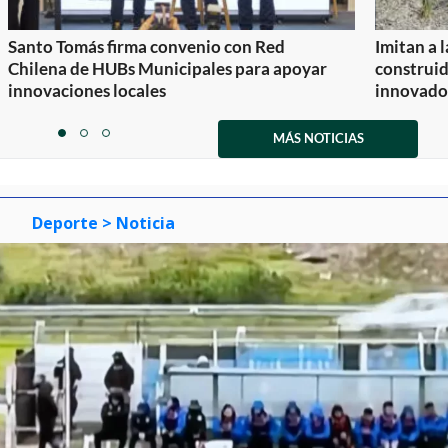
Santo Tomás firma convenio con Red
Imitan a 
Chilena de HUBs Municipales para apoyar
construi
innovaciones locales
innovador
Item
1
MÁS NOTICIAS
item
item
item
of
0
1
2
3
Deporte
> Noticia