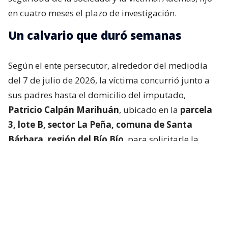
en cuatro meses el plazo de investigación.
Un calvario que duró semanas
Según el ente persecutor, alrededor del mediodía
del 7 de julio de 2026, la víctima concurrió junto a
sus padres hasta el domicilio del imputado,
Patricio Calpán Marihuán
, ubicado en la
parcela
3, lote B, sector La Peña, comuna de Santa
Bárbara, región del Bío Bío
, para solicitarle la
devolución de una motosierra que le habían
prestado.
El imputado aceptó entregar la especie,
bajo la
condición de que la víctima se quedara a
conversar a solas con él.
Lo que fue aceptado por