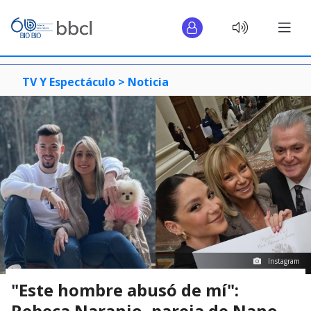
TV Y Espectáculo >
Noticia
Instagram
"Este hombre abusó de mí":
Rebeca Naranjo, pareja de Nano