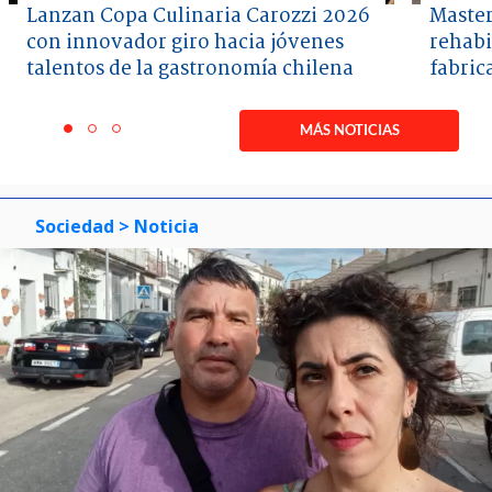
Lanzan Copa Culinaria Carozzi 2026
Master
con innovador giro hacia jóvenes
rehabi
talentos de la gastronomía chilena
fabric
Item
1
MÁS NOTICIAS
item
item
item
of
0
1
2
3
Sociedad
> Noticia