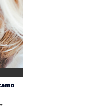
stamo
n: