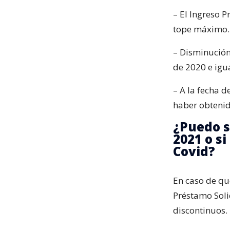
– El Ingreso 
tope máximo.
– Disminució
de 2020 e igu
– A la fecha d
haber obtenid
¿Puedo s
2021 o si
Covid?
En caso de qu
Préstamo Soli
discontinuos.