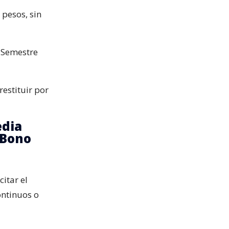
pesos, sin
 Semestre
restituir por
edia
l Bono
itar el
ontinuos o