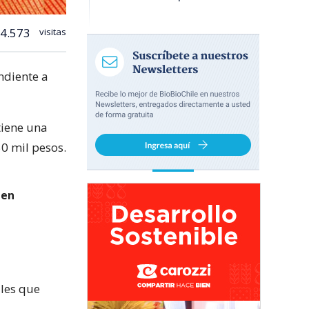
4.573
visitas
ndiente a
tiene una
0 mil pesos.
 en
ales que