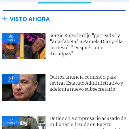
VISTO AHORA
Sergio Rojas le dijo "gorreada" y
90
visitas
"analfabeta" a Pamela Díaz y ella
contestó: "Después pide
disculpas"
Quiroz anuncia comisión para
61
visitas
revisar Estatuto Administrativo y
adelanta nuevo subsecretario
Detienen a empresario acusado de
57
visitas
millonario fraude en Puerto