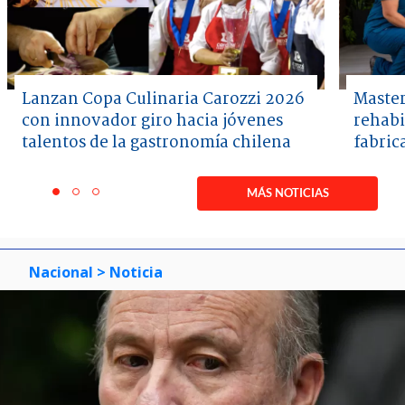
Lanzan Copa Culinaria Carozzi 2026
Master
con innovador giro hacia jóvenes
rehabi
talentos de la gastronomía chilena
fabric
Item
1
MÁS NOTICIAS
item
item
item
of
0
1
2
3
Nacional
> Noticia