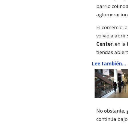
barrio colind
aglomeracione
El comercio, 
volvió a abrir
Center
, en l
tiendas abiert
Lee también...
No obstante, g
continúa bajo