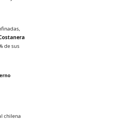
nfinadas,
Costanera
0% de sus
ierno
al chilena