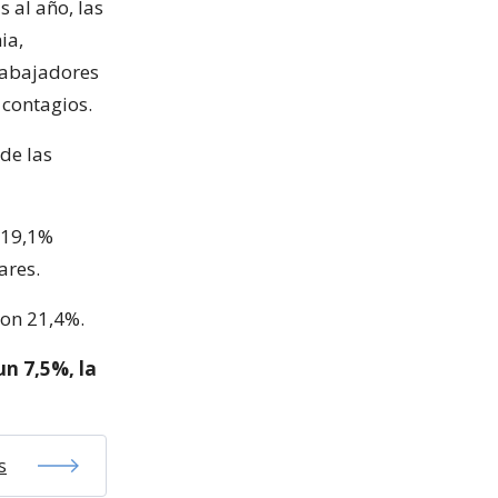
 al año, las
ia,
rabajadores
 contagios.
 de las
 19,1%
ares.
ron 21,4%.
un 7,5%, la
s