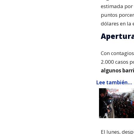
estimada por 
puntos porcen
dólares en la
Apertur
Con contagios
2.000 casos p
algunos barr
Lee también...
El lunes, desp