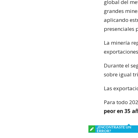
global del met
grandes miner
aplicando est
presenciales 
La minería rep
exportaciones
Durante el se
sobre igual t
Las exportaci
Para todo 202
peor en 35 añ
¿ENCONTRASTE UN
ERROR?