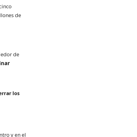
cinco
llones de
dedor de
inar
errar los
ntro y en el