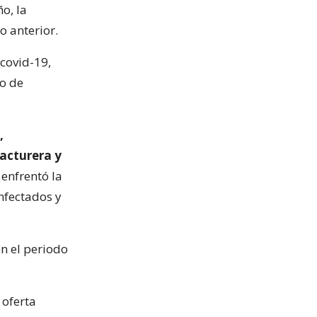
o, la
 anterior.
 covid-19,
to de
,
facturera y
 enfrentó la
nfectados y
n el periodo
 oferta