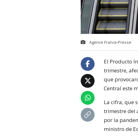
Agence France-Presse
El Producto In
trimestre, afe
que provocaro
Central este m
La cifra, que
trimestre del 
por la pandem
ministro de E