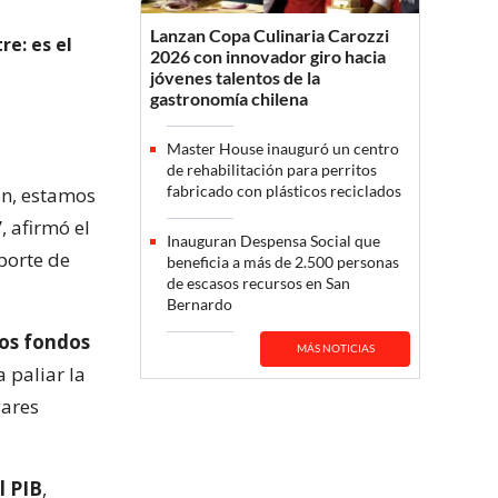
Lanzan Copa Culinaria Carozzi
re: es el
2026 con innovador giro hacia
jóvenes talentos de la
gastronomía chilena
Master House inauguró un centro
de rehabilitación para perritos
fabricado con plásticos reciclados
ión, estamos
, afirmó el
Inauguran Despensa Social que
eporte de
beneficia a más de 2.500 personas
de escasos recursos en San
Bernardo
los fondos
MÁS NOTICIAS
 paliar la
gares
l PIB
,