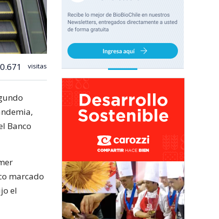
0.671
visitas
egundo
pandemia,
 el Banco
imer
mico marcado
ijo el