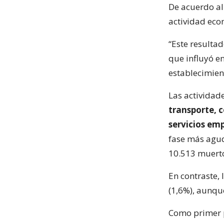
De acuerdo al 
actividad eco
“Este resultad
que influyó e
establecimient
Las actividad
transporte, 
servicios emp
fase más agud
10.513 muert
En contraste, 
(1,6%), aunqu
Como primer p