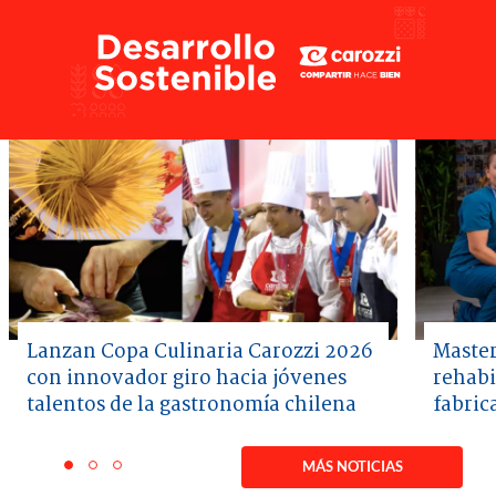
Lanzan Copa Culinaria Carozzi 2026
Master
con innovador giro hacia jóvenes
rehabi
talentos de la gastronomía chilena
fabric
Item
1
MÁS NOTICIAS
item
item
item
of