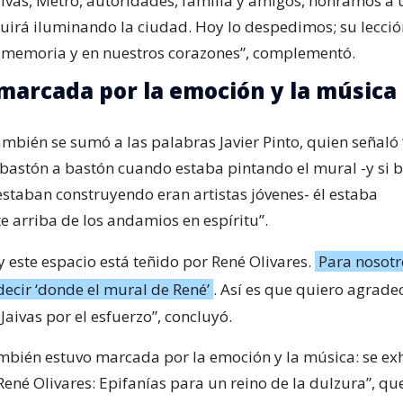
aivas, Metro, autoridades, familia y amigos, honramos a 
uirá iluminando la ciudad. Hoy lo despedimos; su lecci
a memoria y en nuestros corazones”, complementó.
marcada por la emoción y la música
ambién se sumó a las palabras Javier Pinto, quien señaló 
bastón a bastón cuando estaba pintando el mural -y si b
estaban construyendo eran artistas jóvenes- él estaba
 arriba de los andamios en espíritu”.
y este espacio está teñido por René Olivares.
Para nosotr
ecir ‘donde el mural de René’
. Así es que quiero agrade
Jaivas por el esfuerzo”, concluyó.
mbién estuvo marcada por la emoción y la música: se exh
ené Olivares: Epifanías para un reino de la dulzura”, que