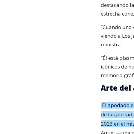
destacando la 
estrecha conex
“Cuando uno v
viendo a Los J
ministra.
“Él está plas
icónicos de nu
memoria gráfi
Arte del
El apodado el
de las portad
2023 en el mi
Aquel —una ob