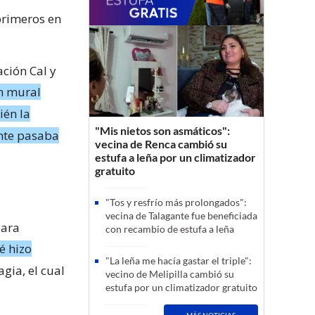
 primeros en
ación Cal y
n mural
ién la
"Mis nietos son asmáticos":
ente pasaba
vecina de Renca cambió su
estufa a leña por un climatizador
gratuito
"Tos y resfrío más prolongados":
vecina de Talagante fue beneficiada
para
con recambio de estufa a leña
é hizo
"La leña me hacía gastar el triple":
gia, el cual
vecino de Melipilla cambió su
estufa por un climatizador gratuito