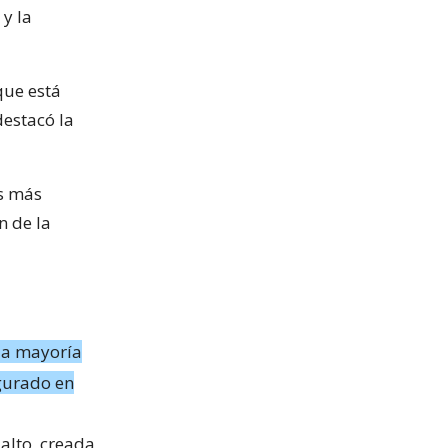
 y la
que está
destacó la
es más
n de la
 la mayoría
ugurado en
alto, creada