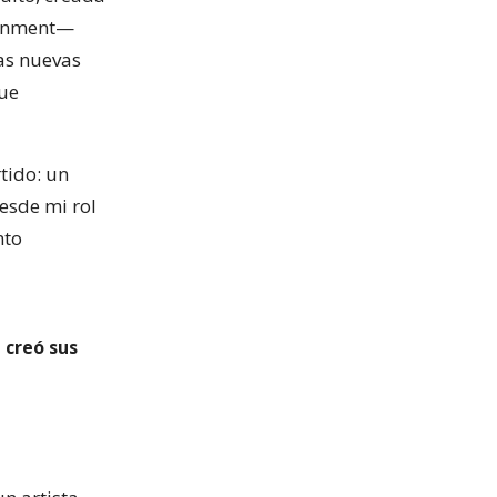
tainment—
las nuevas
que
tido: un
Desde mi rol
nto
 creó sus