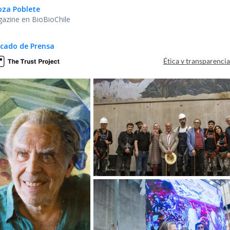
oza Poblete
gazine en BioBioChile
cado de Prensa
Ética y transparenci