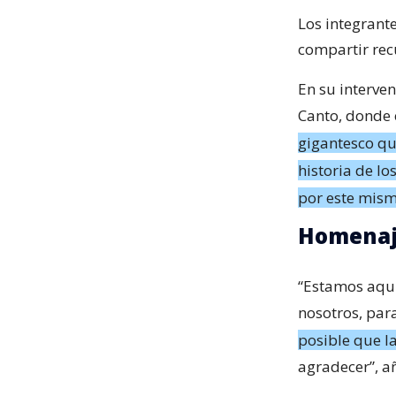
Los integrante
compartir rec
En su interven
Canto, donde
gigantesco qu
historia de l
por este mism
Homenaje
“Estamos aquí
nosotros, par
posible que l
agradecer”, añ