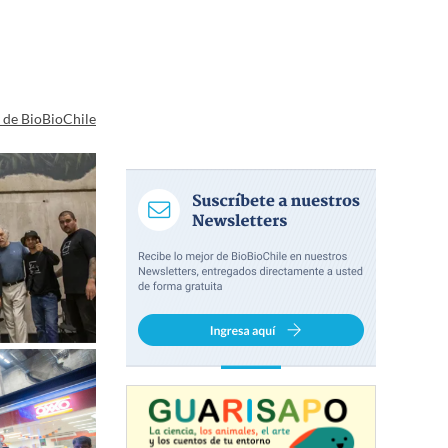
a de BioBioChile