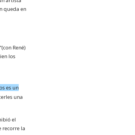
un artista
ón queda en
“(con René)
ien los
os es un
cerles una
ibió el
 recorre la