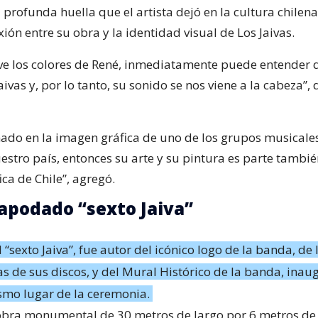
profunda huella que el artista dejó en la cultura chilena
ión entre su obra y la identidad visual de Los Jaivas.
e los colores de René, inmediatamente puede entender 
aivas y, por lo tanto, su sonido se nos viene a la cabeza”, 
mado en la imagen gráfica de uno de los grupos musical
estro país, entonces su arte y su pintura es parte tambié
ca de Chile”, agregó.
 apodado “sexto Jaiva”
 “sexto Jaiva”, fue autor del icónico logo de la banda, de
as de sus discos, y del Mural Histórico de la banda, ina
smo lugar de la ceremonia.
ra monumental de 30 metros de largo por 6 metros de 