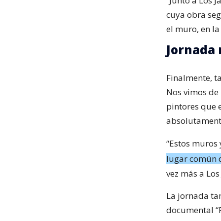
“Junto a Los J
cuya obra seg
el muro, en l
Jornada 
Finalmente, t
Nos vimos de 
pintores que 
absolutamente
“Estos muros 
lugar común d
vez más a Los 
La jornada ta
documental “R