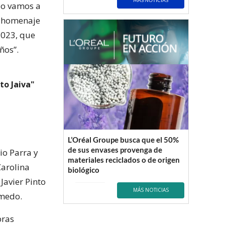
MÁS NOTICIAS
lo vamos a
o homenaje
2023, que
ños”.
to Jaiva"
L’Oréal Groupe busca que el 50%
de sus envases provenga de
io Parra y
materiales reciclados o de origen
Carolina
biológico
Javier Pinto
MÁS NOTICIAS
lmedo.
bras