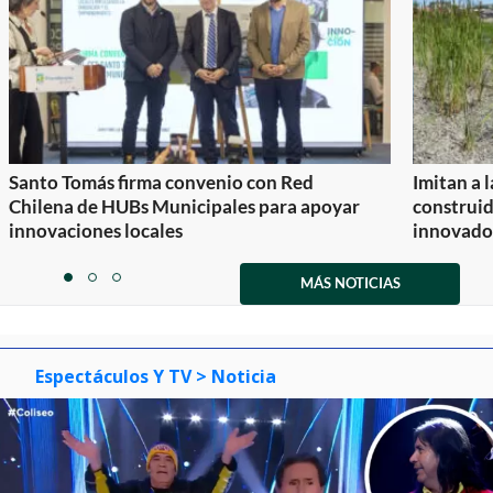
Santo Tomás firma convenio con Red
Imitan a 
Chilena de HUBs Municipales para apoyar
construi
innovaciones locales
innovador
Item
1
MÁS NOTICIAS
item
item
item
of
0
1
2
3
Espectáculos Y TV
> Noticia