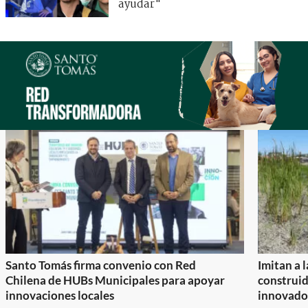
ayudar"
Santo Tomás firma convenio con Red
Imitan a 
Chilena de HUBs Municipales para apoyar
construi
innovaciones locales
innovador