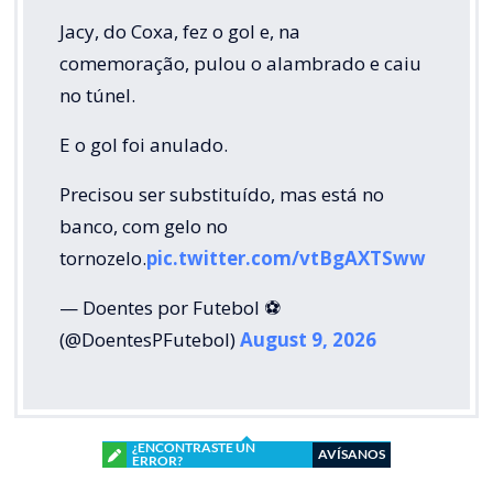
Jacy, do Coxa, fez o gol e, na
comemoração, pulou o alambrado e caiu
no túnel.
E o gol foi anulado.
Precisou ser substituído, mas está no
banco, com gelo no
tornozelo.
pic.twitter.com/vtBgAXTSww
— Doentes por Futebol ⚽
(@DoentesPFutebol)
August 9, 2026
¿ENCONTRASTE UN
AVÍSANOS
ERROR?