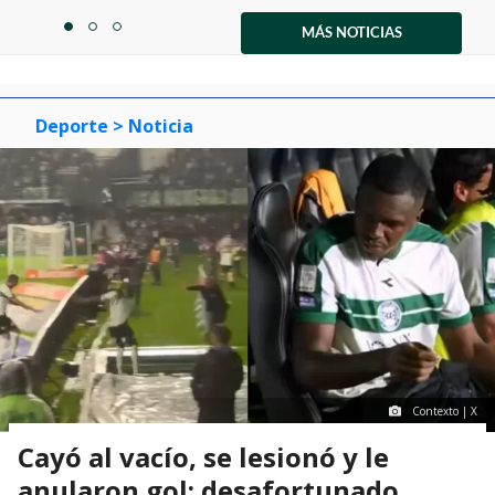
Item
1
MÁS NOTICIAS
item
item
item
of
0
1
2
3
Deporte
> Noticia
Contexto | X
Cayó al vacío, se lesionó y le
anularon gol: desafortunado