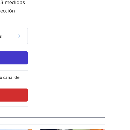
 43 medidas
tección
s
o canal de