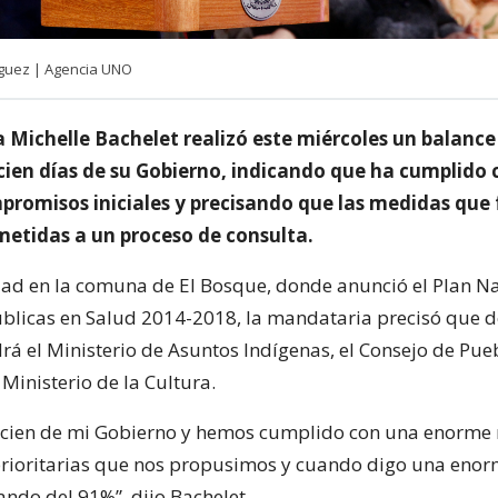
íguez | Agencia UNO
 Michelle Bachelet realizó este miércoles un balance
 cien días de su Gobierno, indicando que ha cumplido 
mpromisos iniciales y precisando que las medidas que 
metidas a un proceso de consulta.
dad en la comuna de El Bosque, donde anunció el Plan N
úblicas en Salud 2014-2018, la mandataria precisó que d
drá el Ministerio de Asuntos Indígenas, el Consejo de Pue
 Ministerio de la Cultura.
a cien de mi Gobierno y hemos cumplido con una enorme
rioritarias que nos propusimos y cuando digo una enor
ndo del 91%”, dijo Bachelet.