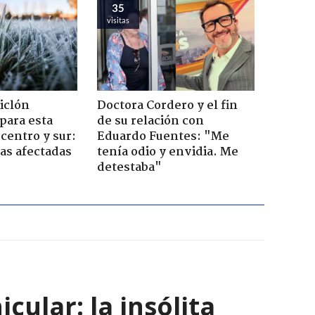
35
visitas
iclón
Doctora Cordero y el fin
 para esta
de su relación con
centro y sur:
Eduardo Fuentes: "Me
nas afectadas
tenía odio y envidia. Me
detestaba"
ular: la insólita