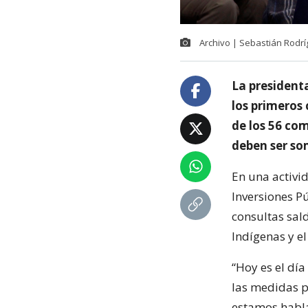
Archivo | Sebastián Rodr
La presidenta
los primeros
de los 56 co
deben ser so
En una activi
Inversiones P
consultas sal
Indígenas y el
“Hoy es el dí
las medidas p
estamos habla