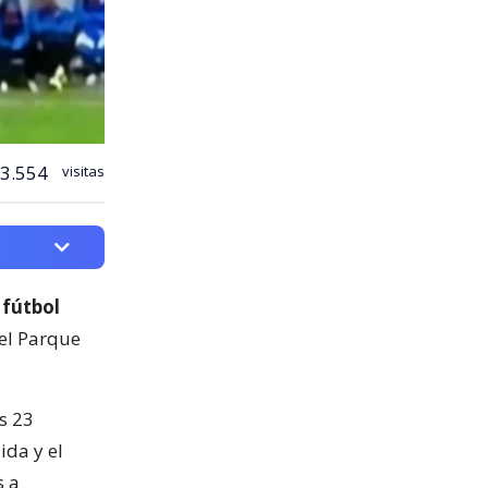
3.554
visitas
 fútbol
del Parque
s 23
ida y el
s a