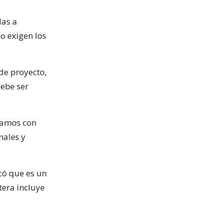
das a
o exigen los
 de proyecto,
debe ser
lamos con
nales y
icó que es un
tera incluye