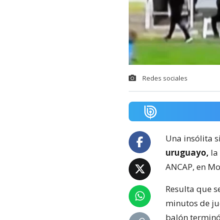
Redes sociales
Una insólita s
uruguayo,
la
ANCAP, en Mo
Resulta que s
minutos de ju
balón terminó