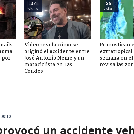
37
36
visitas
visitas
mails
Video revela cómo se
Pronostican c
 trama
originó el accidente entre
extratropical
s por
José Antonio Neme y un
semana en el 
motociclista en Las
revisa las zo
Condes
 00:10
rovocó un accidente vehic