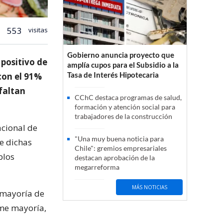
553
visitas
Gobierno anuncia proyecto que
 positivo de
amplía cupos para el Subsidio a la
Tasa de Interés Hipotecaria
con el 91%
faltan
CChC destaca programas de salud,
formación y atención social para
trabajadores de la construcción
acional de
"Una muy buena noticia para
e dichas
Chile": gremios empresariales
blos
destacan aprobación de la
megarreforma
MÁS NOTICIAS
 mayoría de
me mayoría,