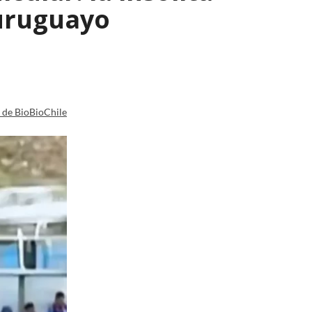
 uruguayo
a de BioBioChile