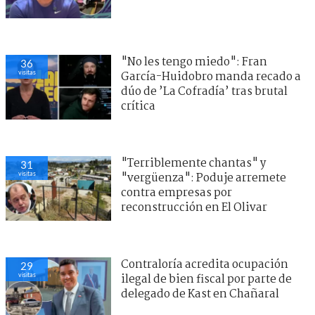
"No les tengo miedo": Fran
36
visitas
García-Huidobro manda recado a
dúo de ’La Cofradía’ tras brutal
crítica
"Terriblemente chantas" y
31
visitas
"vergüenza": Poduje arremete
contra empresas por
reconstrucción en El Olivar
Contraloría acredita ocupación
29
visitas
ilegal de bien fiscal por parte de
delegado de Kast en Chañaral