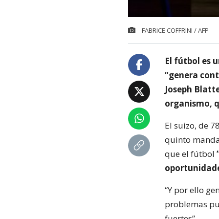
FABRICE COFFRINI / AFP
El fútbol es
“genera contr
Joseph Blatte
organismo, q
El suizo, de 
quinto mandat
que el fútbol
oportunidade
“Y por ello ge
problemas pue
fuertes”.