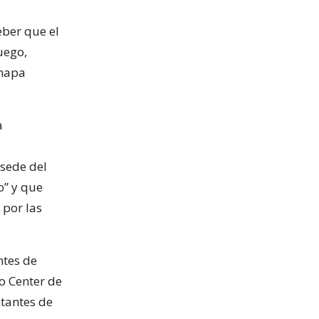
eber que el
uego,
 mapa
a
 sede del
o” y que
 por las
ntes de
o Center de
ntantes de