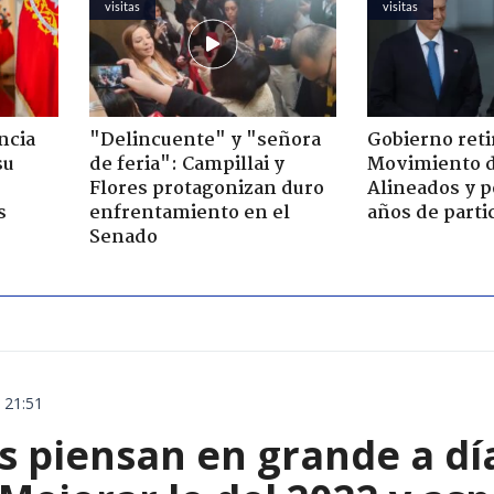
visitas
visitas
ncia
"Delincuente" y "señora
Gobierno retir
su
de feria": Campillai y
Movimiento d
Flores protagonizan duro
Alineados y p
s
enfrentamiento en el
años de parti
Senado
 21:51
s piensan en grande a dí