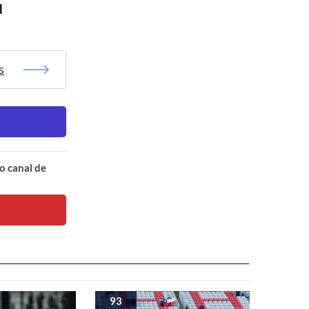
l
s
o canal de
93