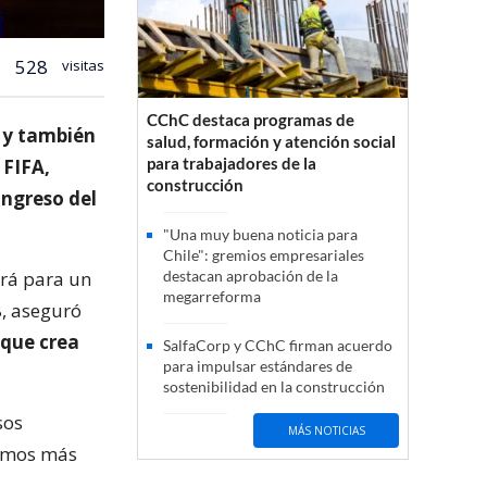
528
visitas
CChC destaca programas de
” y también
salud, formación y atención social
para trabajadores de la
 FIFA,
construcción
ongreso del
"Una muy buena noticia para
Chile": gremios empresariales
ará para un
destacan aprobación de la
megarreforma
8, aseguró
 que crea
SalfaCorp y CChC firman acuerdo
para impulsar estándares de
sostenibilidad en la construcción
sos
MÁS NOTICIAS
somos más