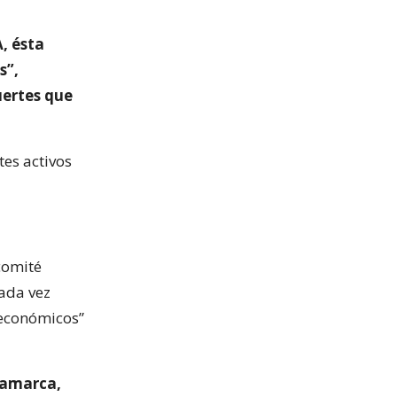
, ésta
s”,
uertes que
es activos
 comité
cada vez
 económicos”
inamarca,