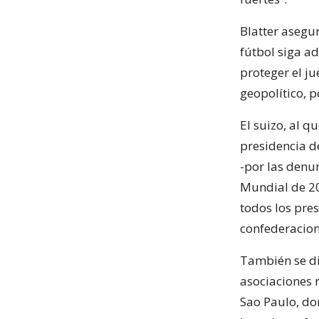
Blatter asegu
fútbol siga ad
proteger el j
geopolítico, p
El suizo, al 
presidencia d
-por las denu
Mundial de 20
todos los pres
confederacion
También se di
asociaciones 
Sao Paulo, don