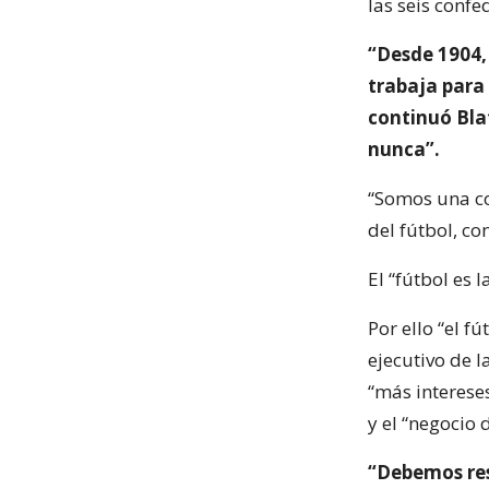
las seis confe
“Desde 1904, 
trabaja para 
continuó Bla
nunca”.
“Somos una co
del fútbol, co
El “fútbol es
Por ello “el f
ejecutivo de l
“más interese
y el “negocio
“Debemos resp