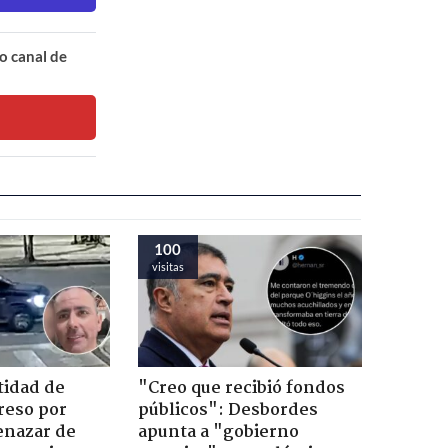
o canal de
100
visitas
tidad de
"Creo que recibió fondos
reso por
públicos": Desbordes
enazar de
apunta a "gobierno