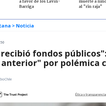
a favor de los Lavín-
muerte a niño
Barriga
al "rin raja"
tana
> Noticia
:50
 recibió fondos públicos
 anterior" por polémica c
BioChile
Ética y transparenci