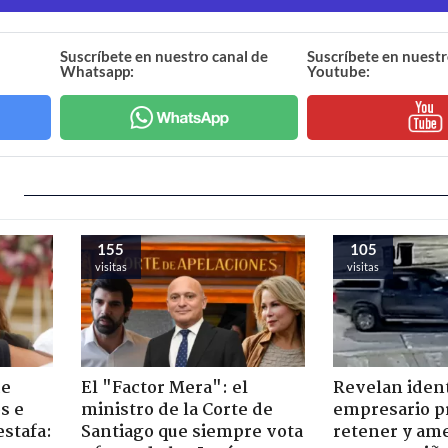
Suscríbete en nuestro canal de
Suscríbete en nuestr
Whatsapp:
Youtube:
155
105
visitas
visitas
de
El "Factor Mera": el
Revelan iden
s e
ministro de la Corte de
empresario p
estafa:
Santiago que siempre vota
retener y am