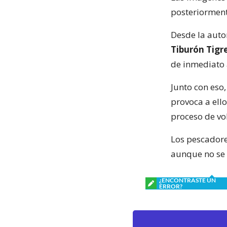
posteriorment
Desde la auto
Tiburón Tigr
de inmediato 
Junto con eso,
provoca a ello
proceso de vol
Los pescadore
aunque no se l
¿ENCONTRASTE UN
ERROR?