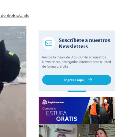
a de BioBioChile