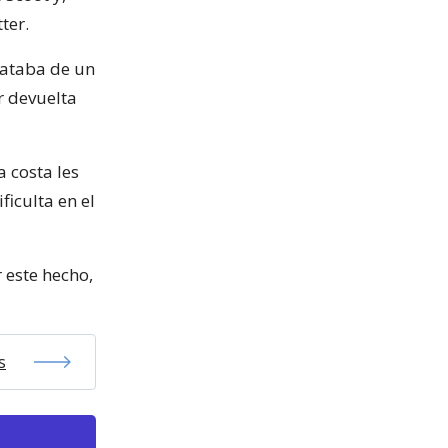
ter.
rataba de un
r devuelta
a costa les
ficulta en el
 este hecho,
s