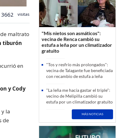
3662
visitas
"Mis nietos son asmáticos":
 de maltrato
vecina de Renca cambió su
n tiburón
estufa a leña por un climatizador
gratuito
"Tos y resfrío más prolongados":
ocurrió en
vecina de Talagante fue beneficiada
con recambio de estufa a leña
son y Cody
"La leña me hacía gastar el triple":
vecino de Melipilla cambió su
estufa por un climatizador gratuito
 y la
MÁS NOTICIAS
s de