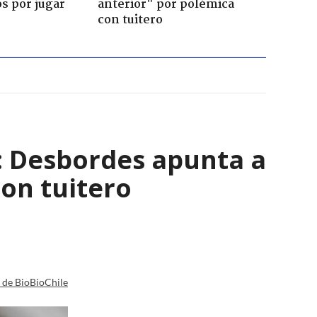
s por jugar
anterior" por polémica
con tuitero
": Desbordes apunta a
on tuitero
a de BioBioChile