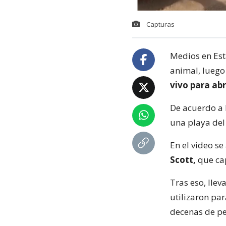
Capturas
Medios en Est
animal, lueg
vivo para abr
De acuerdo a l
una playa del
En el video s
Scott,
que cap
Tras eso, llev
utilizaron par
decenas de pe