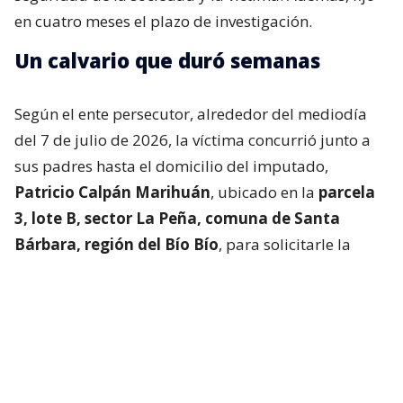
en cuatro meses el plazo de investigación.
Un calvario que duró semanas
Según el ente persecutor, alrededor del mediodía
del 7 de julio de 2026, la víctima concurrió junto a
sus padres hasta el domicilio del imputado,
Patricio Calpán Marihuán
, ubicado en la
parcela
3, lote B, sector La Peña, comuna de Santa
Bárbara, región del Bío Bío
, para solicitarle la
devolución de una motosierra que le habían
prestado.
El imputado aceptó entregar la especie,
bajo la
condición de que la víctima se quedara a
conversar a solas con él.
Lo que fue aceptado por