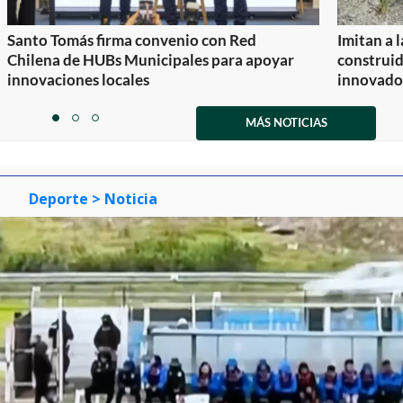
Santo Tomás firma convenio con Red
Imitan a 
Chilena de HUBs Municipales para apoyar
construi
innovaciones locales
innovador
Item
1
MÁS NOTICIAS
item
item
item
of
0
1
2
3
Deporte
> Noticia