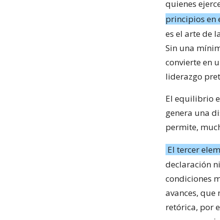
quienes ejerc
principios en
es el arte de 
Sin una mínima
convierte en 
liderazgo pre
El equilibrio 
genera una dis
permite, much
El tercer ele
declaración ni
condiciones m
avances, que 
retórica, por 