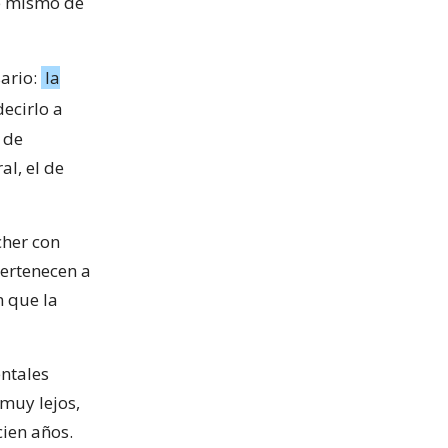
te mismo de
sario:
la
decirlo a
 de
al, el de
cher con
pertenecen a
n que la
entales
 muy lejos,
cien años.