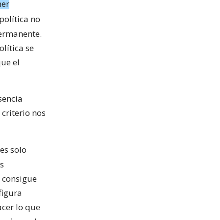
ner
política no
permanente.
lítica se
ue el
sencia
criterio nos
 es solo
as
o consigue
figura
acer lo que