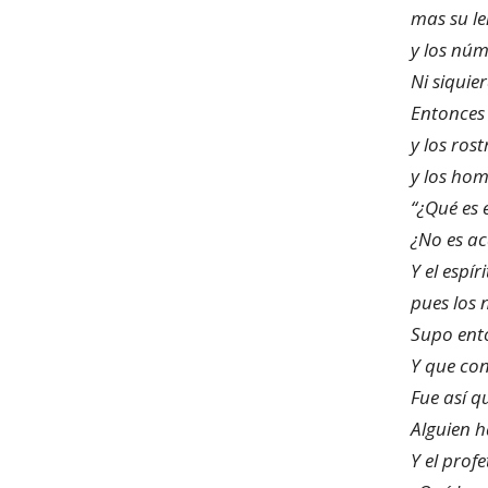
mas su le
y los núm
Ni siquier
Entonces 
y los ros
y los hom
“¿Qué es 
¿No es ac
Y el espí
pues los 
Supo ento
Y que con
Fue así q
Alguien h
Y el prof