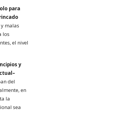
olo para
trincado
 y malas
 los
tes, el nivel
incipios y
ectual–
pan del
almente, en
ta la
ional sea