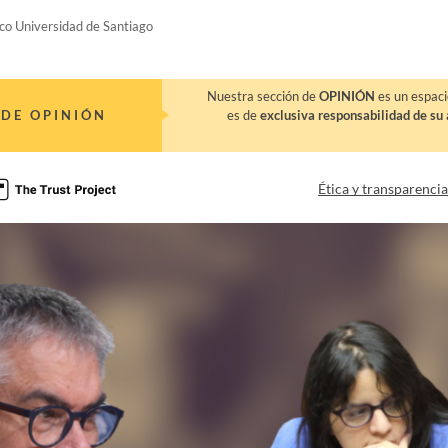
co Universidad de Santiago
Nuestra sección de
OPINIÓN
es un espaci
DE OPINIÓN
es de
exclusiva responsabilidad de su 
Ética y transparenci