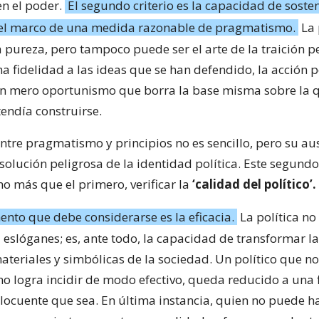
en el poder.
El segundo criterio es la capacidad de soste
 el marco de una medida razonable de pragmatismo.
La 
la pureza, pero tampoco puede ser el arte de la traición 
 fidelidad a las ideas que se han defendido, la acción po
un mero oportunismo que borra la base misma sobre la q
tendía construirse.
entre pragmatismo y principios no es sencillo, pero su au
olución peligrosa de la identidad política. Este segundo 
o más que el primero, verificar la
‘calidad del político’.
mento que debe considerarse es la eficacia.
La política no
 eslóganes; es, ante todo, la capacidad de transformar l
ateriales y simbólicas de la sociedad. Un político que n
no logra incidir de modo efectivo, queda reducido a una 
elocuente que sea. En última instancia, quien no puede h