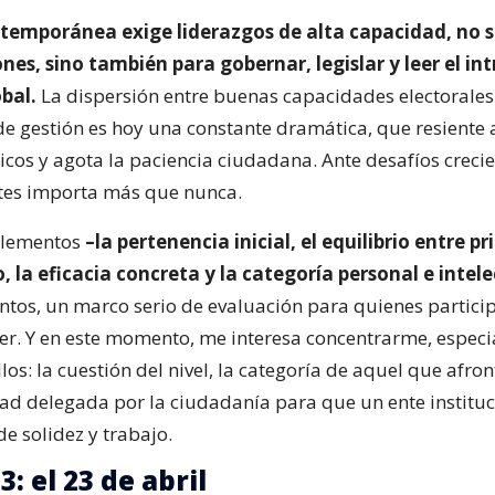
temporánea exige liderazgos de alta capacidad, no s
nes, sino también para gobernar, legislar y leer el in
bal.
La dispersión entre buenas capacidades electorales
e gestión es hoy una constante dramática, que resiente a
icos y agota la paciencia ciudadana. Ante desafíos crecien
ntes importa más que nunca.
 elementos
–la pertenencia inicial, el equilibrio entre pr
la eficacia concreta y la categoría personal e intel
untos, un marco serio de evaluación para quienes partici
er. Y en este momento, me interesa concentrarme, especi
llos: la cuestión del nivel, la categoría de aquel que afron
ad delegada por la ciudadanía para que un ente instituc
e solidez y trabajo.
3: el 23 de abril