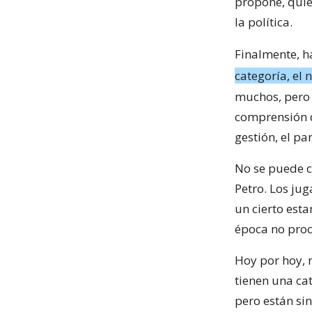
propone, quie
la política.
Finalmente, h
categoría, el n
muchos, pero 
comprensión de
gestión, el pa
No se puede c
Petro. Los jug
un cierto est
época no proc
Hoy por hoy, n
tienen una ca
pero están sin