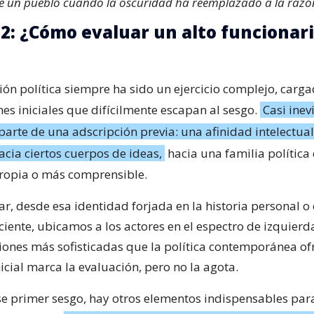
e un pueblo cuando la oscuridad ha reemplazado a la razó
 2: ¿Cómo evaluar un alto funcionar
ión política siempre ha sido un ejercicio complejo, carg
es iniciales que difícilmente escapan al sesgo.
Casi inev
parte de una adscripción previa: una afinidad intelectua
acia ciertos cuerpos de ideas,
hacia una familia política
ropia o más comprensible.
r, desde esa identidad forjada en la historia personal o 
ciente, ubicamos a los actores en el espectro de izquierd
ciones más sofisticadas que la política contemporánea of
icial marca la evaluación, pero no la agota.
se primer sesgo, hay otros elementos indispensables par