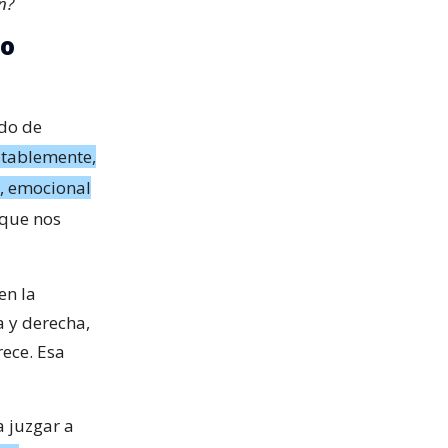
n?
io
ado de
itablemente,
l, emocional
 que nos
en la
a y derecha,
rece. Esa
a juzgar a