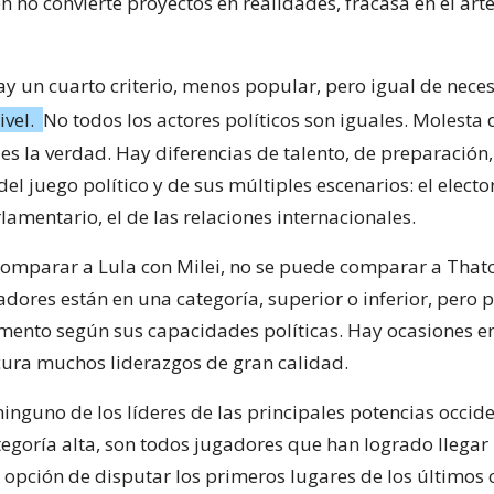
n no convierte proyectos en realidades, fracasa en el ar
ay un cuarto criterio, menos popular, pero igual de nece
ivel.
No todos los actores políticos son iguales. Molesta 
es la verdad. Hay diferencias de talento, de preparación,
l juego político y de sus múltiples escenarios: el elector
rlamentario, el de las relaciones internacionales.
omparar a Lula con Milei, no se puede comparar a That
adores están en una categoría, superior o inferior, pero 
amento según sus capacidades políticas. Hay ocasiones e
ura muchos liderazgos de gran calidad.
inguno de los líderes de las principales potencias occid
tegoría alta, son todos jugadores que han logrado llegar
 opción de disputar los primeros lugares de los últimos 