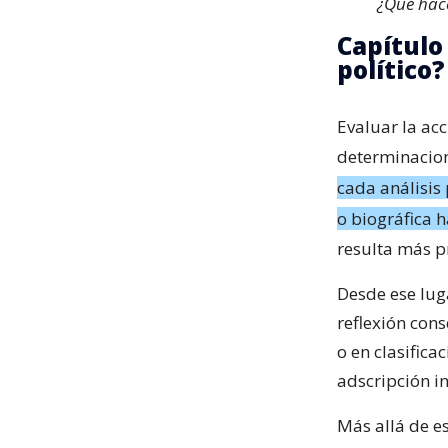
¿Qué hac
Capítulo
político?
Evaluar la acc
determinacion
cada análisis 
o biográfica h
resulta más p
Desde ese luga
reflexión cons
o en clasifica
adscripción in
Más allá de e