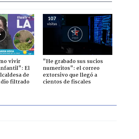
107
visitas
mo vivir
"He grabado sus sucios
nfantil": El
numeritos": el correo
lcaldesa de
extorsivo que llegó a
dio filtrado
cientos de fiscales