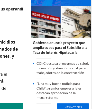
dus operandi
icidios
Gobierno anuncia proyecto que
amplía cupos para el Subsidio a la
umados de
Tasa de Interés Hipotecaria
ones, y
CChC destaca programas de salud,
formación y atención social para
trabajadores de la construcción
a el
rá
"Una muy buena noticia para
a de
Chile": gremios empresariales
destacan aprobación de la
megarreforma
MÁS NOTICIAS