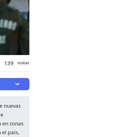
139
visitas
de
a en zonas
 el país,