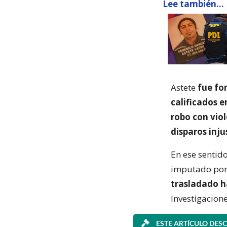
Lee también...
Astete
fue fo
calificados 
robo con viol
disparos inju
En ese sentido
imputado por 
trasladado h
Investigacion
ESTE ARTÍCULO DESC