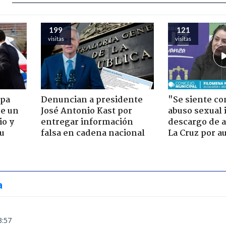
199
121
visitas
visitas
apa
Denuncian a presidente
"Se siente co
de un
José Antonio Kast por
abuso sexual i
io y
entregar información
descargo de a
su
falsa en cadena nacional
La Cruz por au
a
3:57