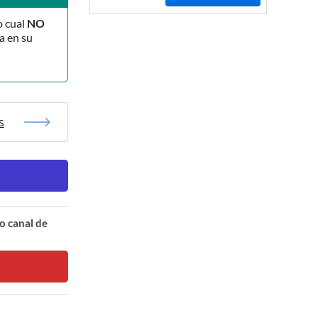
o cual
NO
a en su
s
o canal de