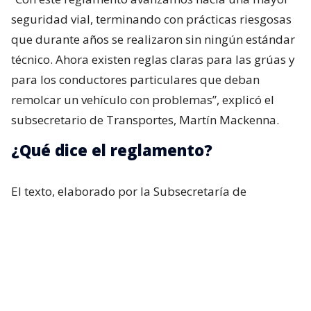
seguridad vial, terminando con prácticas riesgosas
que durante años se realizaron sin ningún estándar
técnico. Ahora existen reglas claras para las grúas y
para los conductores particulares que deban
remolcar un vehículo con problemas”, explicó el
subsecretario de Transportes, Martín Mackenna.
¿Qué dice el reglamento?
El texto, elaborado por la Subsecretaría de
Transportes, establece que en los casos en que se
ejecute un remolque por un vehículo motorizado —
que no se trate de un vehículo de auxilio, como una
grúa— se deberán cumplir las siguientes
condiciones: