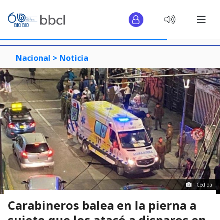
Nacional >
Noticia
Cedida
Carabineros balea en la pierna a
sujeto que los atacó a disparos en