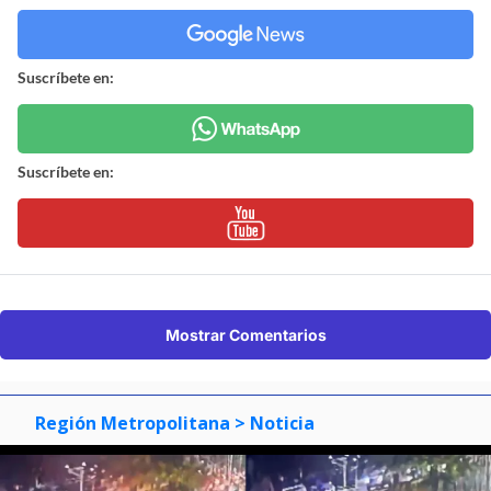
Suscríbete en:
Suscríbete en:
Mostrar Comentarios
Región Metropolitana
> Noticia