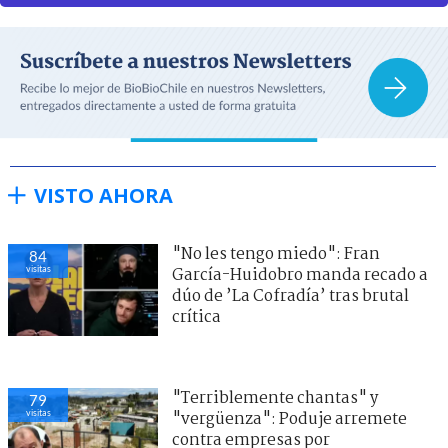
VISTO AHORA
"No les tengo miedo": Fran
84
visitas
García-Huidobro manda recado a
dúo de ’La Cofradía’ tras brutal
crítica
"Terriblemente chantas" y
79
visitas
"vergüenza": Poduje arremete
contra empresas por