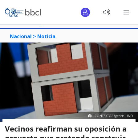
Nacional >
Noticia
CONTEXTO/ Agencia UNO
Vecinos reafirman su oposición a
proyecto que pretende construir