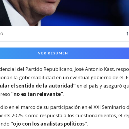
1
NO
VER RESUMEN
dencial del Partido Republicano, José Antonio Kast, resp
ionan la gobernabilidad en un eventual gobierno de él. En
ular el sentido de la autoridad”
en el país y aseguró qu
greso
“no es tan relevante”
.
e dio en el marco de su participación en el XXI Seminari
ments 2025. Como respuesta a los cuestionamientos, el r
endo
“ojo con los analistas políticos”
.