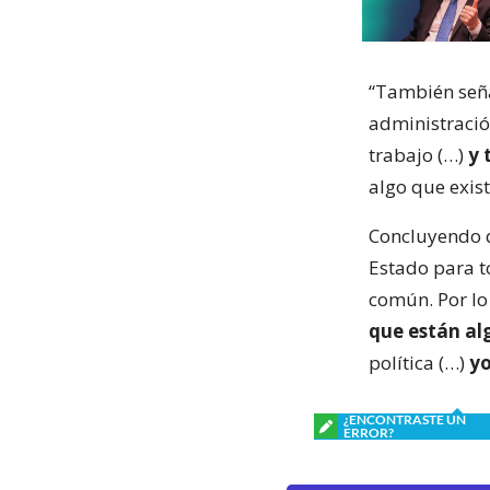
“También seña
administració
trabajo (…)
y 
algo que exist
Concluyendo q
Estado para to
común. Por lo
que están al
política (…)
yo
¿ENCONTRASTE UN
ERROR?