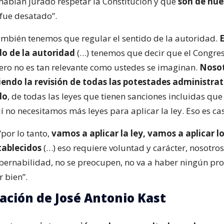
habían jurado respetar la Constitución y que
son de nue
fue desatado”.
“también tenemos que regular el sentido de la autoridad.
E
do de la autoridad
(…) tenemos que decir que el Congres
ero no es tan relevante como ustedes se imaginan.
Noso
endo la revisión de todas las potestades administrat
do
, de todas las leyes que tienen sanciones incluidas que
í no necesitamos más leyes para aplicar la ley. Eso es ca
por lo tanto,
vamos a aplicar la ley, vamos a aplicar l
tablecidos
(…) eso requiere voluntad y carácter, nosotro
obernabilidad, no se preocupen, no va a haber ningún pr
r bien”.
cación de José Antonio Kast