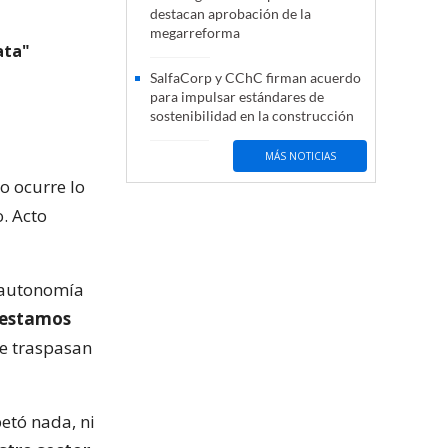
destacan aprobación de la
megarreforma
ata"
SalfaCorp y CChC firman acuerdo
para impulsar estándares de
sostenibilidad en la construcción
MÁS NOTICIAS
o ocurre lo
. Acto
a autonomía
estamos
e traspasan
etó nada, ni