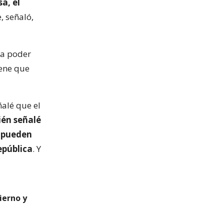
a, el
, señaló,
ra poder
iene que
ñalé que el
én señalé
o pueden
epública
. Y
ierno y