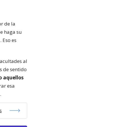
r de la
ue haga su
a
. Eso es
facultades al
s de sentido
o aquellos
ar esa
.
s