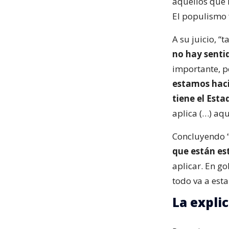
aquellos que 
El populismo 
A su juicio, 
no hay senti
importante, p
estamos haci
tiene el Esta
aplica (…) aqu
Concluyendo “
que están es
aplicar. En g
todo va a esta
La expli