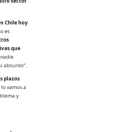
stro sector
.
n Chile hoy
o es
tros
ivas que
 nadie
si absurdo”.
os plazos
s lo vamos a
oblema y