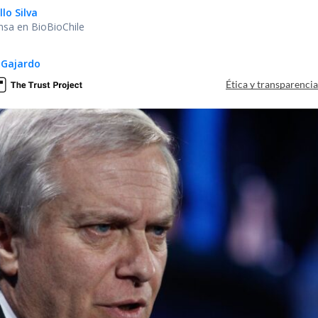
lo Silva
nsa en BioBioChile
 Gajardo
Ética y transparenci