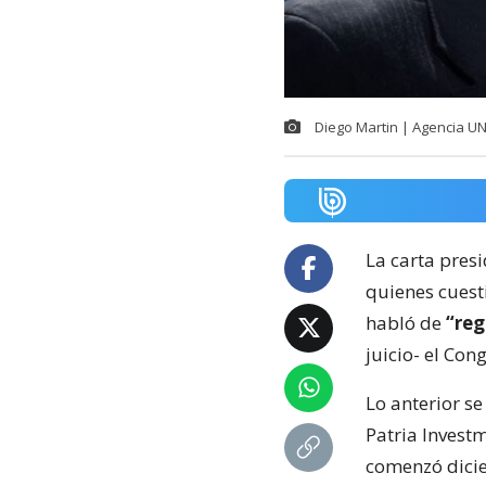
Diego Martin | Agencia U
La carta presi
quienes cuest
habló de
“reg
juicio- el Con
Lo anterior s
Patria Invest
comenzó dici