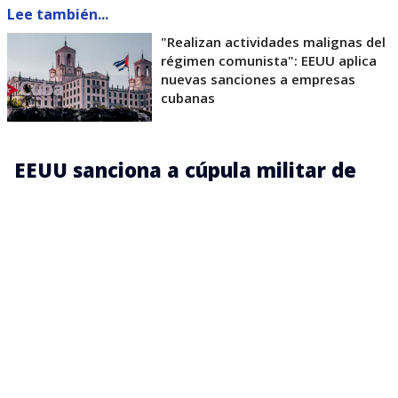
Lee también...
"Realizan actividades malignas del
régimen comunista": EEUU aplica
nuevas sanciones a empresas
cubanas
EEUU sanciona a cúpula militar de
Cuba
Estas nuevas sanciones son una nueva vuelta de
tuerca en las presiones del Gobierno del presidente
estadounidense, para forzar cambios económicos y
políticos en la isla, y están dirigidas contra la empresa
Tecnoimport, la sociedad mercantil Duna S.A., la Unión
de Industria Militar (UIM) y la empresa militar industrial