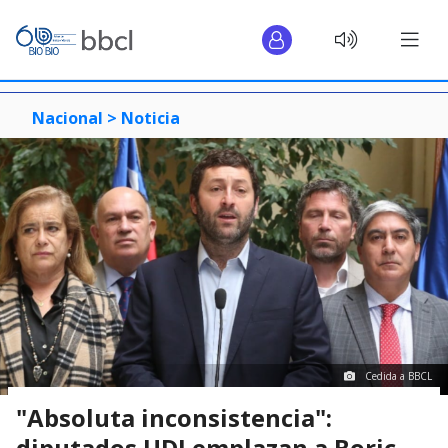
Nacional >
Noticia
Cedida a BBCL
"Absoluta inconsistencia":
diputados UDI emplazan a Boric