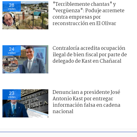
"Terriblemente chantas" y
28
visitas
"vergüenza": Poduje arremete
contra empresas por
reconstrucción en El Olivar
Contraloría acredita ocupación
24
visitas
ilegal de bien fiscal por parte de
delegado de Kast en Chañaral
Denuncian a presidente José
23
visitas
Antonio Kast por entregar
información falsa en cadena
nacional