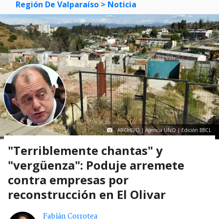
Región De Valparaíso
> Noticia
ARCHIVO | Agencia UNO | Edición BBCL
"Terriblemente chantas" y
"vergüenza": Poduje arremete
contra empresas por
reconstrucción en El Olivar
Fabián Corrotea