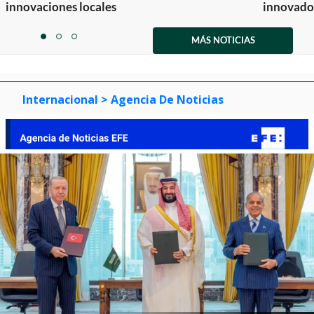
innovaciones locales
innovador
Item
1
MÁS NOTICIAS
item
item
item
of
0
1
2
3
Internacional
> Agencia De Noticias