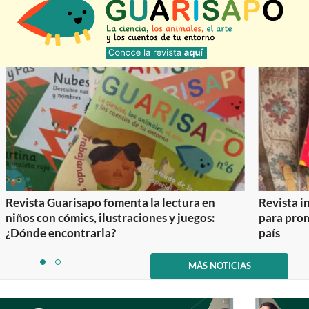
Revista Guarisapo fomenta la lectura en
Revista in
niños con cómics, ilustraciones y juegos:
para prom
¿Dónde encontrarla?
país
Item
1
MÁS NOTICIAS
item
item
of
0
1
2