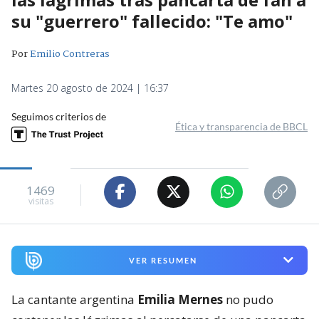
su "guerrero" fallecido: "Te amo"
Por
Emilio Contreras
Martes 20 agosto de 2024 | 16:37
Seguimos criterios de
Ética y transparencia de BBCL
1469
visitas
VER RESUMEN
La cantante argentina
Emilia Mernes
no pudo