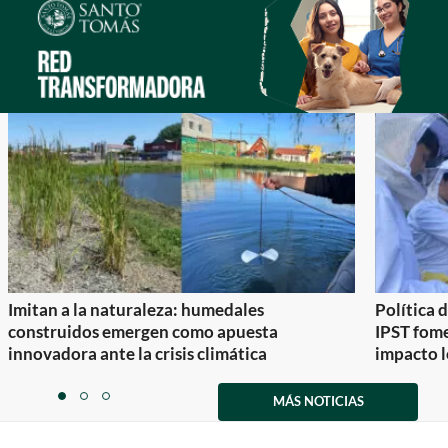
Imitan a la naturaleza: humedales
Política 
construidos emergen como apuesta
IPST fom
innovadora ante la crisis climática
impacto l
Item
1
MÁS NOTICIAS
item
item
item
of
0
1
2
3