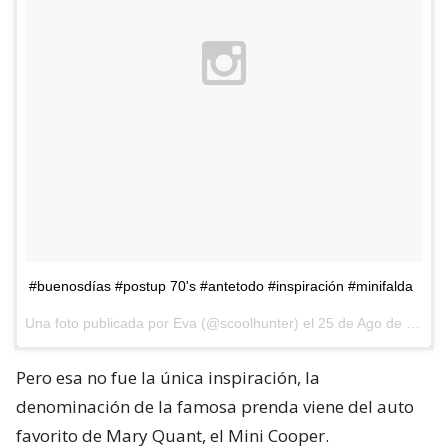
#buenosdías #postup 70's #antetodo #inspiración #minifalda
Una foto publicada por Eva (@scoolhunter) el
25 de Ago de 2015 a la(s) 12:23 PDT
Pero esa no fue la única inspiración, la
denominación de la famosa prenda viene del auto
favorito de Mary Quant, el Mini Cooper.