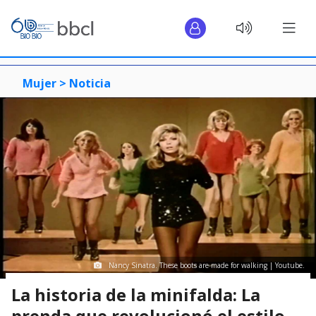
Mujer >
Noticia
Nancy Sinatra. These boots are made for walking | Youtube.
La historia de la minifalda: La
prenda que revolucionó el estilo