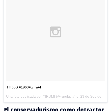
HI 60S #1960#girls#4
Una foto publicada por YIRUMI (@rurulucia) el
23 de Sep de 2015 a la(s) 10:36 PDT
El conservadurismo como detractor