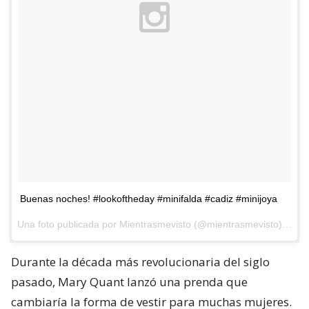
Buenas noches! #lookoftheday #minifalda #cadiz #minijoya
Una foto publicada por Mientrasmevisto (@mientrasmevisto) el
22
Durante la década más revolucionaria del siglo
pasado, Mary Quant lanzó una prenda que
cambiaría la forma de vestir para muchas mujeres.