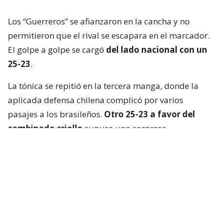
Los “Guerreros” se afianzaron en la cancha y no
permitieron que el rival se escapara en el marcador.
El golpe a golpe se cargó
del lado nacional con un
25-23
.
La tónica se repitió en la tercera manga, donde la
aplicada defensa chilena complicó por varios
pasajes a los brasileños.
Otro 25-23 a favor del
combinado criollo
supuso una sorpresa
mayúscula en Cochabamba.
La Verdeamarela respondió con furia en el cuarto
set y, aprovechando el desgaste chileno, se quedó
con el parcial
por un claro 25-13
.
El tie break, primero que se jugaba en el torneo, no