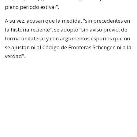
pleno periodo estival”.
A su vez, acusan que la medida, “sin precedentes en
la historia reciente”, se adoptó “sin aviso previo, de
forma unilateral y con argumentos espurios que no
se ajustan ni al Código de Fronteras Schengen ni a la
verdad”.
Desde Madrid aseguran que ninguno de los
migrantes que ingresó irregularmente a Ceuta
“pudo ni puede entrar libremente al espacio
Schengen porque la ciudad autónoma tiene un
régimen especial en el mismo”.
Lee también...
Italia corta libre tránsito con
España por crisis en Ceuta: decreta