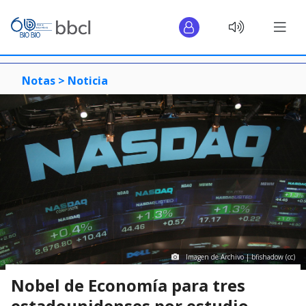
Notas >
Noticia
Imagen de Archivo | bfishadow (cc)
Nobel de Economía para tres
estadounidenses por estudio